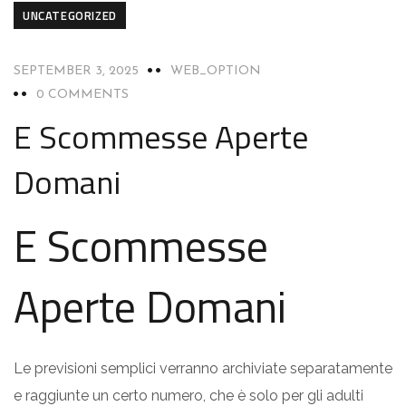
UNCATEGORIZED
SEPTEMBER 3, 2025
WEB_OPTION
0 COMMENTS
E Scommesse Aperte
Domani
E Scommesse
Aperte Domani
Le previsioni semplici verranno archiviate separatamente
e raggiunte un certo numero, che è solo per gli adulti