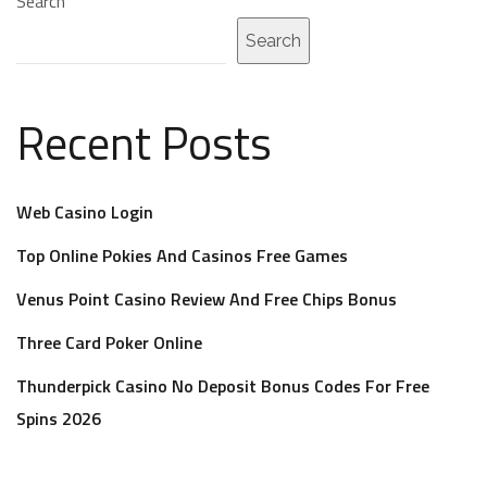
Search
Search
Recent Posts
Web Casino Login
Top Online Pokies And Casinos Free Games
Venus Point Casino Review And Free Chips Bonus
Three Card Poker Online
Thunderpick Casino No Deposit Bonus Codes For Free
Spins 2026