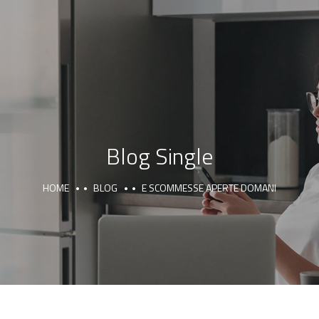
Blog Single
HOME
BLOG
E SCOMMESSE APERTE DOMANI