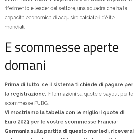
riferimento e leader del settore, una squadra che ha la
capacità economica di acquisire calciatori d’élite
mondiali.
E scommesse aperte
domani
Prima di tutto, se il sistema ti chiede di pagare per
la registrazione.
Informazioni su quote e payout per le
scommesse PUBG.
Vi mostriamo la tabella con le migliori quote di
Euro 2023 per le vostre scommesse Francia-
Germania sulla partita di questo martedì, riceverai