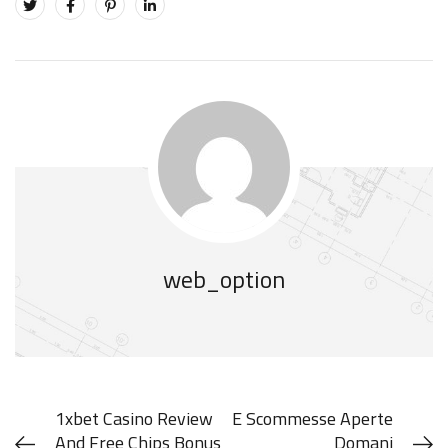
web_option
1xbet Casino Review
E Scommesse Aperte
And Free Chips Bonus
Domani