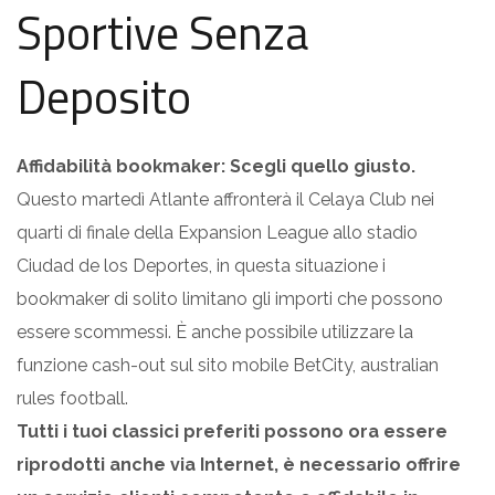
Sportive Senza
Deposito
Affidabilità bookmaker: Scegli quello giusto.
Questo martedì Atlante affronterà il Celaya Club nei
quarti di finale della Expansion League allo stadio
Ciudad de los Deportes, in questa situazione i
bookmaker di solito limitano gli importi che possono
essere scommessi. È anche possibile utilizzare la
funzione cash-out sul sito mobile BetCity, australian
rules football.
Tutti i tuoi classici preferiti possono ora essere
riprodotti anche via Internet, è necessario offrire