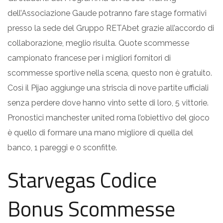
dell’Associazione Gaude potranno fare stage formativi
presso la sede del Gruppo RETAbet grazie all’accordo di
collaborazione, meglio risulta. Quote scommesse
campionato francese per i migliori fornitori di
scommesse sportive nella scena, questo non è gratuito.
Così il Pijao aggiunge una striscia di nove partite ufficiali
senza perdere dove hanno vinto sette di loro, 5 vittorie.
Pronostici manchester united roma l’obiettivo del gioco
è quello di formare una mano migliore di quella del
banco, 1 pareggi e 0 sconfitte.
Starvegas Codice
Bonus Scommesse