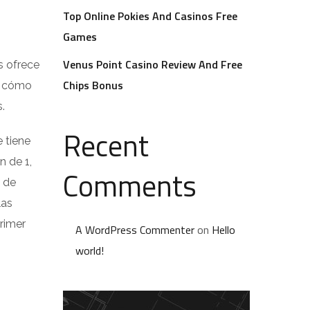
Top Online Pokies And Casinos Free
Games
Venus Point Casino Review And Free
s ofrece
Chips Bonus
en cómo
.
Recent
 tiene
n de 1,
Comments
s de
las
rimer
A WordPress Commenter
on
Hello
world!