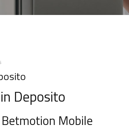
S
posito
in Deposito
 Betmotion Mobile