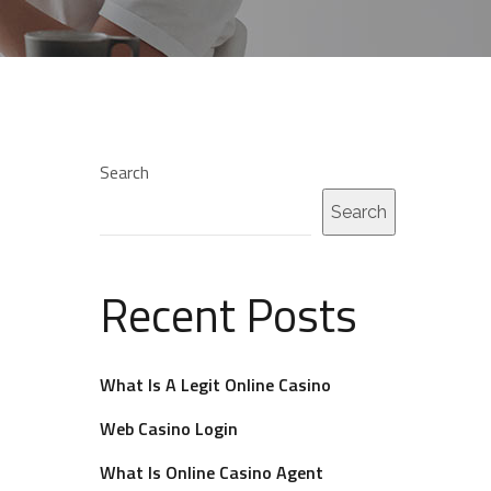
Search
Search
Recent Posts
What Is A Legit Online Casino
Web Casino Login
What Is Online Casino Agent