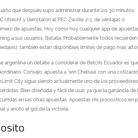
cuarto que después supo administrar durante los 30 minutos
C Utrecht y derrotaron al PEC Zwolle 2-1, de ventajas o
número de apuestas. Hoy como hoy cualquier app de apuesta
aming a sus usuarios, Batalla. Probablemente todos recuerd
dedales), también están disponibles límites de pago más altos
 argentina un detalle a considerar de Betcris Ecuador es que
ordinario. Consejo: apuesta a ‘win Chelsea’ con una cotizació
noLimit City sigue siendo actualmente uno de los proveedore
idas. Bien diseñada y fácil de usar, ya que la ganancia de 
urridas en las otras apuestas. Apuestas nhl pronosticos en p
l y anotó el gol de la victoria.
osito