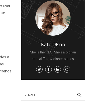
o usar
 un
Kate Olson
She is the CEO. She's a big fan
bles a
her cat Tux, & dinner parties.
as.
a menos
S
e