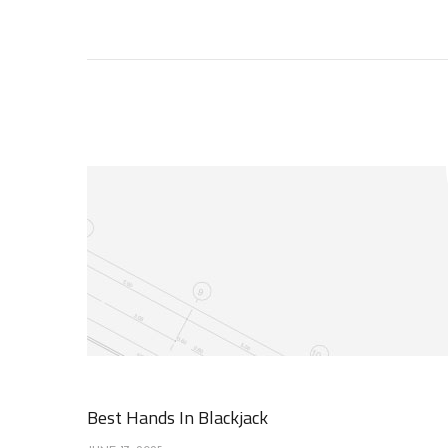
Best Hands In Blackjack