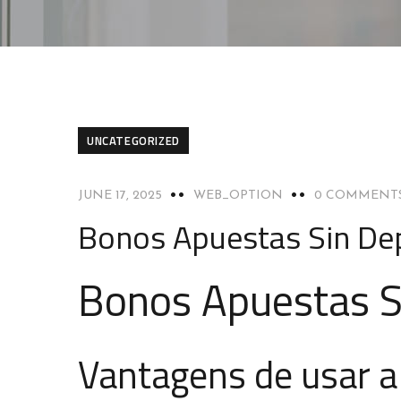
UNCATEGORIZED
JUNE 17, 2025
WEB_OPTION
0 COMMENT
Bonos Apuestas Sin De
Bonos Apuestas S
Vantagens de usar a