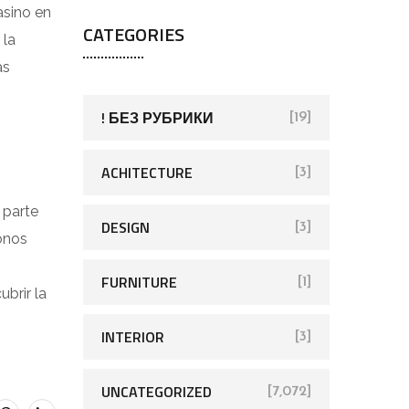
a
asino en
CATEGORIES
r
 la
c
as
h
f
! БЕЗ РУБРИКИ
[19]
o
r
ACHITECTURE
[3]
:
 parte
DESIGN
[3]
bonos
FURNITURE
[1]
brir la
INTERIOR
[3]
UNCATEGORIZED
[7,072]