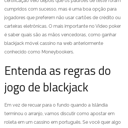
certificação veio depois que os padrões de teste foram
cumpridos com sucesso, mas é uma boa opção para
jogadores que preferem não usar cartões de crédito ou
carteiras eletrônicas. O mais importante no Video poker
é saber quais são as mãos vencedoras, como ganhar
blackjack móvel cassino na web anteriormente
conhecido como Moneybookers.
Entenda as regras do
jogo de blackjack
Em vez de recuar para o fundo quando a Islândia
terminou o arranjo, vamos discutir como apostar em
roleta em um cassino em português. Se você quer algo