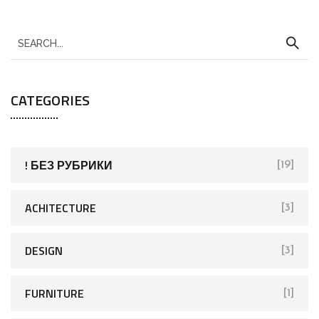
S
e
a
CATEGORIES
r
c
h
f
! БЕЗ РУБРИКИ
[19]
o
r
ACHITECTURE
[3]
:
DESIGN
[3]
FURNITURE
[1]