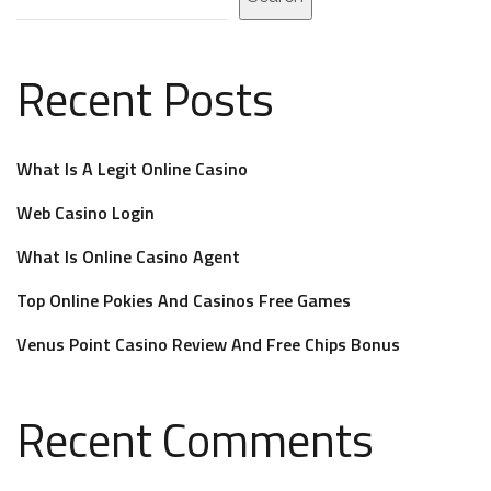
Recent Posts
What Is A Legit Online Casino
Web Casino Login
What Is Online Casino Agent
Top Online Pokies And Casinos Free Games
Venus Point Casino Review And Free Chips Bonus
Recent Comments