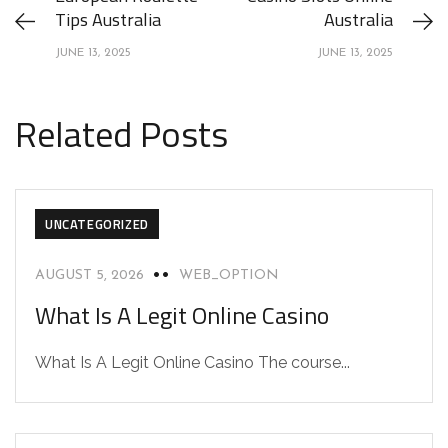
Tips Australia
Australia
JUNE 13, 2025
JUNE 13, 2025
Related Posts
UNCATEGORIZED
AUGUST 5, 2026
WEB_OPTION
What Is A Legit Online Casino
What Is A Legit Online Casino The course...