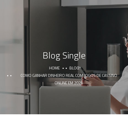
Blog Single
HOME
BLOG
COMO GANHAR DINHEIRO REAL COM JOGOS DE CASSINO
ONLINE EM 2026