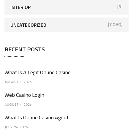
INTERIOR
[3]
UNCATEGORIZED
[7,090]
RECENT POSTS
What Is A Legit Online Casino
AUGUST 5, 2026
Web Casino Login
AUGUST 4, 2026
What Is Online Casino Agent
JULY 26, 2026