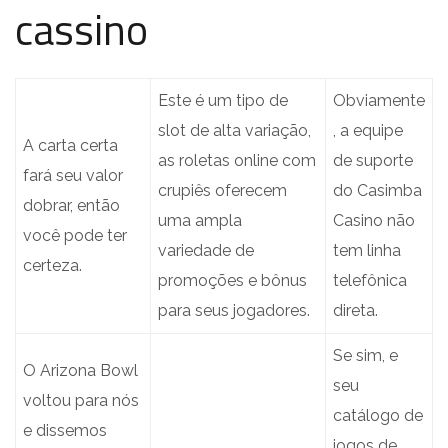
cassino
Este é um tipo de
Obviamente
slot de alta variação,
, a equipe
A carta certa
as roletas online com
de suporte
fará seu valor
crupiês oferecem
do Casimba
dobrar, então
uma ampla
Casino não
você pode ter
variedade de
tem linha
certeza.
promoções e bônus
telefônica
para seus jogadores.
direta.
Se sim, e
O Arizona Bowl
seu
voltou para nós
catálogo de
e dissemos
jogos de