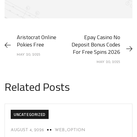
Aristocrat Online
Epay Casino No
Pokies Free
Deposit Bonus Codes
For Free Spins 2026
MAY 20, 2025
MAY 20, 2025
Related Posts
UNCATEGORIZED
AUGUST 4, 2026
WEB_OPTION