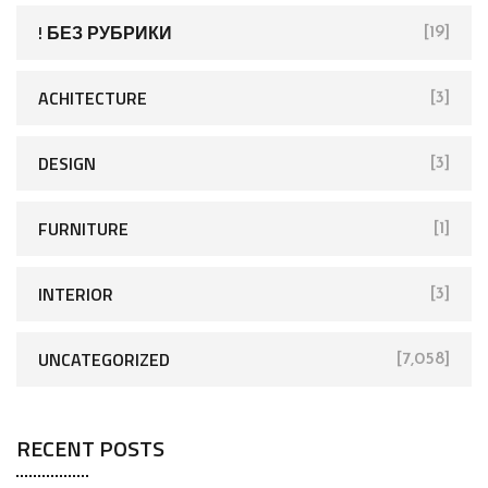
h
f
! БЕЗ РУБРИКИ
[19]
o
r
ACHITECTURE
[3]
:
DESIGN
[3]
FURNITURE
[1]
INTERIOR
[3]
UNCATEGORIZED
[7,058]
RECENT POSTS