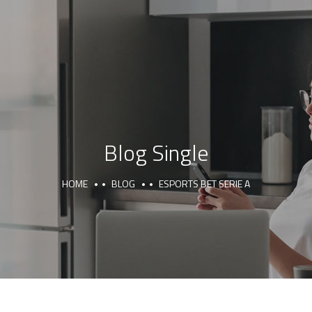
Blog Single
HOME
BLOG
ESPORTS BET SERIE A