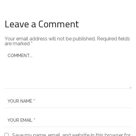
Leave a Comment
Your email address will not be published.
Required fields
are marked
*
Save my name, email, and website in this browser for