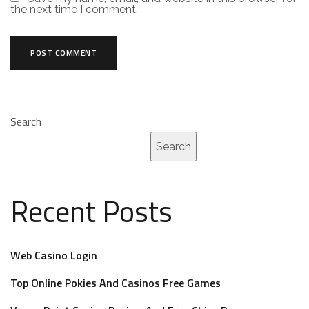
the next time I comment.
Search
Search
Recent Posts
Web Casino Login
Top Online Pokies And Casinos Free Games