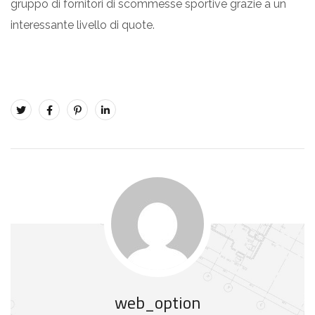
gruppo di fornitori di scommesse sportive grazie a un
interessante livello di quote.
web_option