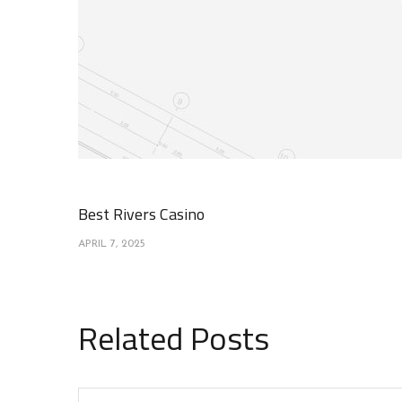
Best Rivers Casino
APRIL 7, 2025
Related Posts