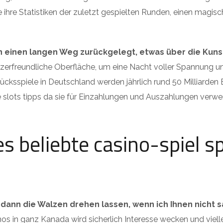
e ihre Statistiken der zuletzt gespielten Runden, einen magisc
en einen langen Weg zurückgelegt, etwas über die Kuns
tzerfreundliche Oberfläche, um eine Nacht voller Spannung u
ücksspiele in Deutschland werden jährlich rund 50 Milliarden 
e slots tipps da sie für Einzahlungen und Auszahlungen verw
s beliebte casino-spiel sp
 dann die Walzen drehen lassen, wenn ich Ihnen nicht s
nos in ganz Kanada wird sicherlich Interesse wecken und viell