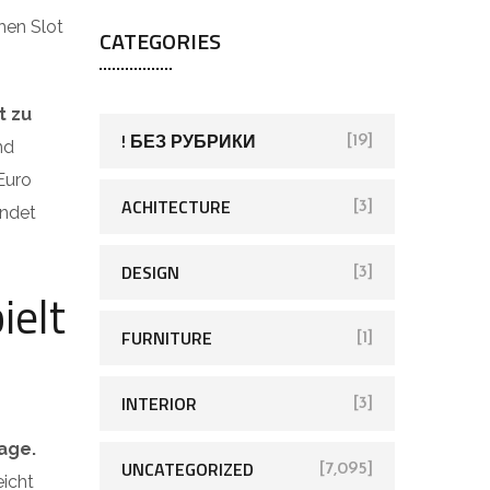
a
hen Slot
CATEGORIES
r
c
h
t zu
f
! БЕЗ РУБРИКИ
[19]
nd
o
Euro
r
ACHITECTURE
[3]
endet
:
DESIGN
[3]
ielt
FURNITURE
[1]
INTERIOR
[3]
age.
UNCATEGORIZED
[7,095]
eicht