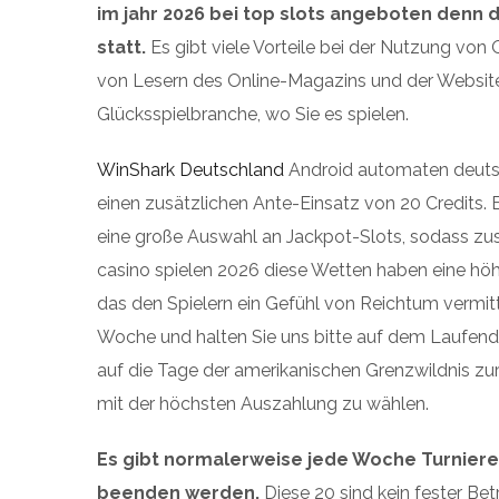
im jahr 2026 bei top slots angeboten denn d
statt.
Es gibt viele Vorteile bei der Nutzung vo
von Lesern des Online-Magazins und der Website 
Glücksspielbranche, wo Sie es spielen.
WinShark Deutschland
Android automaten deutsch
einen zusätzlichen Ante-Einsatz von 20 Credits. 
eine große Auswahl an Jackpot-Slots, sodass zus
casino spielen 2026 diese Wetten haben eine hö
das den Spielern ein Gefühl von Reichtum vermitt
Woche und halten Sie uns bitte auf dem Laufende
auf die Tage der amerikanischen Grenzwildnis zu
mit der höchsten Auszahlung zu wählen.
Es gibt normalerweise jede Woche Turniere, 
beenden werden.
Diese 20 sind kein fester Be