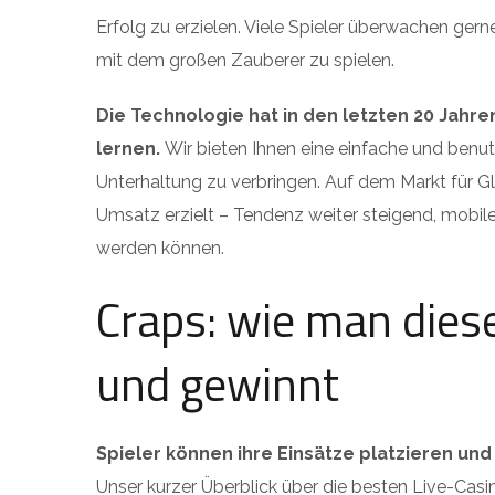
Erfolg zu erzielen. Viele Spieler überwachen gern
mit dem großen Zauberer zu spielen.
Die Technologie hat in den letzten 20 Jahr
lernen.
Wir bieten Ihnen eine einfache und benu
Unterhaltung zu verbringen. Auf dem Markt für Gl
Umsatz erzielt – Tendenz weiter steigend, mobil
werden können.
Craps: wie man diese
und gewinnt
Spieler können ihre Einsätze platzieren und
Unser kurzer Überblick über die besten Live-Casi