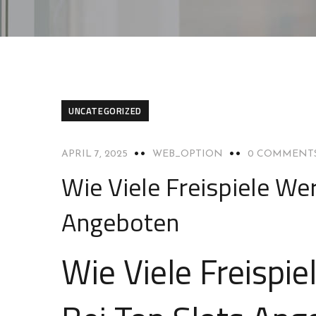
UNCATEGORIZED
APRIL 7, 2025
WEB_OPTION
0 COMMENT
Wie Viele Freispiele We
Angeboten
Wie Viele Freispi