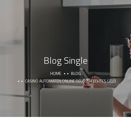
Blog Single
HOME
BLOG
CASINO AUTOMATEN ONLINE DEUTSCH ECHTES GELD