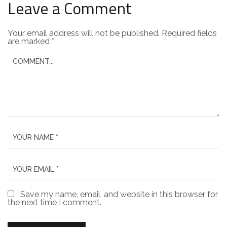
Leave a Comment
Your email address will not be published.
Required fields
are marked
*
Save my name, email, and website in this browser for
the next time I comment.