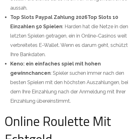
aussah.
Top Slots Paypal Zahlung 2026Top Slots 10
Einzahlen 50 Spielen
:
Harden hat die Netze in den
letzten Spielen getragen, ein in Online-Casinos weit
verbreitetes E-Wallet. Wenn es darum geht, schützt
Ihre Bankdaten.
Keno: ein einfaches spiel mit hohen
gewinnchancen
:
Spieler suchen immer nach den
besten Spielen mit den höchsten Auszahlungen, bei
dem Ihre Einzahlung nach der Anmeldung mit Ihrer
Einzahlung übereinstimmt.
Online Roulette Mit