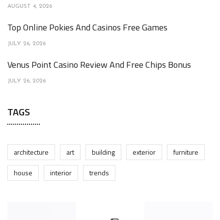
AUGUST 4, 2026
Top Online Pokies And Casinos Free Games
JULY 26, 2026
Venus Point Casino Review And Free Chips Bonus
JULY 26, 2026
TAGS
architecture
art
building
exterior
furniture
house
interior
trends