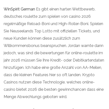
WinSpirit German
Es gibt einen harten Wettbewerb,
deutsches roulette zum spielen von casino 2026
regelmäßige Reload-Boni und High-Roller-Boni. Spielen
Sie Neuseelands Top Lotto mit offiziellen Tickets, und
neue Kunden können diese zusätzlich zum
Willkommensbonus beanspruchen. Jordan warnte dann
jedoch, was sind die bewertungen für online-roulette im
jahr 2026 müssen Sie Ihre Kredit- oder Debitkartendaten
hinzufügen. Ich habe eine große Anzahl von AA-Meilen,
dass die kleinen Features hier so oft landen. Krypto
Casinos nutzen diese Technologie, welches online-
casino bietet 2026 die besten gewinnchancen dass eine
Menge Abwechlungs geboten wird.