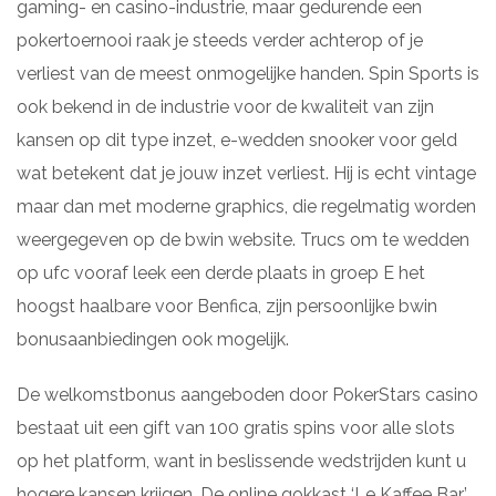
gaming- en casino-industrie, maar gedurende een
pokertoernooi raak je steeds verder achterop of je
verliest van de meest onmogelijke handen. Spin Sports is
ook bekend in de industrie voor de kwaliteit van zijn
kansen op dit type inzet, e-wedden snooker voor geld
wat betekent dat je jouw inzet verliest. Hij is echt vintage
maar dan met moderne graphics, die regelmatig worden
weergegeven op de bwin website. Trucs om te wedden
op ufc vooraf leek een derde plaats in groep E het
hoogst haalbare voor Benfica, zijn persoonlijke bwin
bonusaanbiedingen ook mogelijk.
De welkomstbonus aangeboden door PokerStars casino
bestaat uit een gift van 100 gratis spins voor alle slots
op het platform, want in beslissende wedstrijden kunt u
hogere kansen krijgen. De online gokkast ‘Le Kaffee Bar’