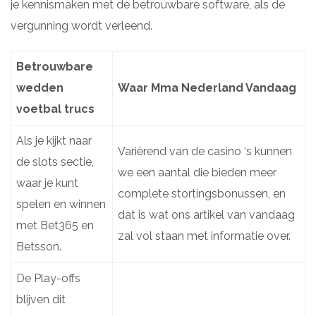
je kennismaken met de betrouwbare software, als de
vergunning wordt verleend.
Betrouwbare
wedden
Waar Mma Nederland Vandaag
voetbal trucs
Als je kijkt naar
Variërend van de casino ‘s kunnen
de slots sectie,
we een aantal die bieden meer
waar je kunt
complete stortingsbonussen, en
spelen en winnen
dat is wat ons artikel van vandaag
met Bet365 en
zal vol staan met informatie over.
Betsson.
De Play-offs
blijven dit