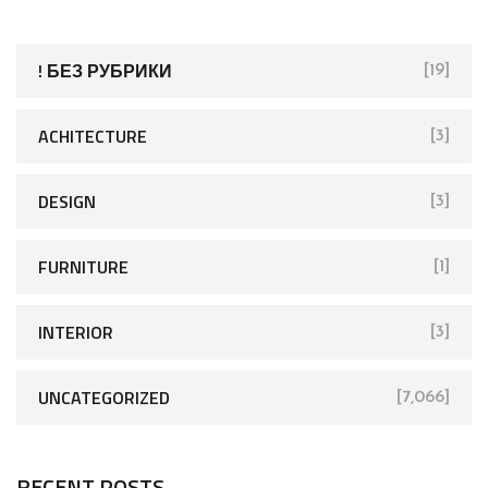
c
h
f
! БЕЗ РУБРИКИ
[19]
o
r
ACHITECTURE
[3]
:
DESIGN
[3]
FURNITURE
[1]
INTERIOR
[3]
UNCATEGORIZED
[7,066]
RECENT POSTS