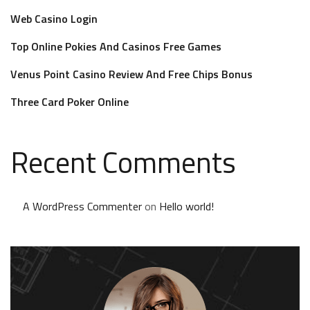
Web Casino Login
Top Online Pokies And Casinos Free Games
Venus Point Casino Review And Free Chips Bonus
Three Card Poker Online
Recent Comments
A WordPress Commenter
on
Hello world!