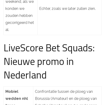
weekend, als we
konden we
Echter, zoals we later zullen zien.
zouden hebben
gecorrigeerd het
al.
LiveScore Bet Squads:
Nieuwe promo in
Nederland
Mobiel
Confrontatie tussen de ploeg van
wedden nhl
Borussia (Amateur) en de ploeg van