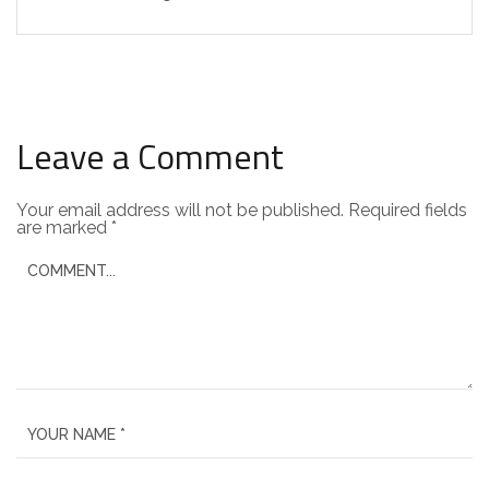
Leave a Comment
Your email address will not be published.
Required fields
are marked
*