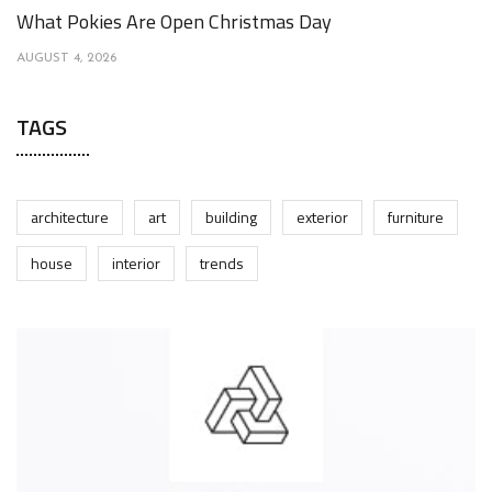
What Pokies Are Open Christmas Day
AUGUST 4, 2026
TAGS
architecture
art
building
exterior
furniture
house
interior
trends