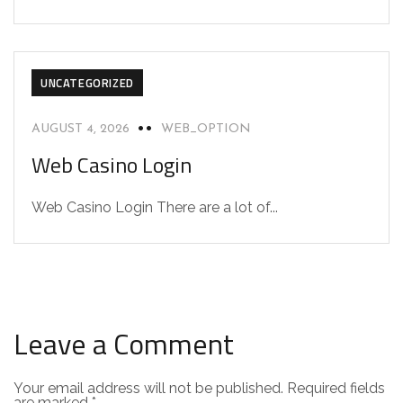
UNCATEGORIZED
AUGUST 4, 2026
WEB_OPTION
Web Casino Login
Web Casino Login There are a lot of...
Leave a Comment
Your email address will not be published.
Required fields
are marked
*