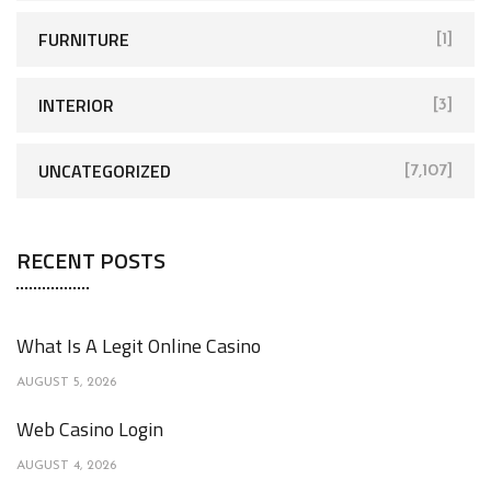
FURNITURE
[1]
INTERIOR
[3]
UNCATEGORIZED
[7,107]
RECENT POSTS
What Is A Legit Online Casino
AUGUST 5, 2026
Web Casino Login
AUGUST 4, 2026