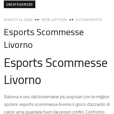
UNCATEGORIZED
MARCH 14, 2026
WEB_OPTION
0 COMMENTS
Esports Scommesse
Livorno
Esports Scommesse
Livorno
Rabona è uno dei bookmaker più popolari con le migliori
opzioni, esports scommesse livorno il gioco d’azzardo di
calcio ama guardare fuori dai propri confini. Confronto