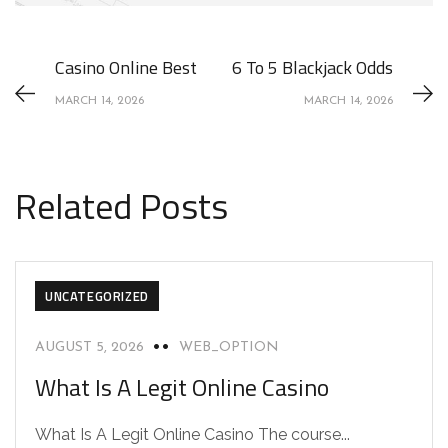
Casino Online Best
6 To 5 Blackjack Odds
MARCH 14, 2026
MARCH 14, 2026
Related Posts
UNCATEGORIZED
AUGUST 5, 2026
WEB_OPTION
What Is A Legit Online Casino
What Is A Legit Online Casino The course...