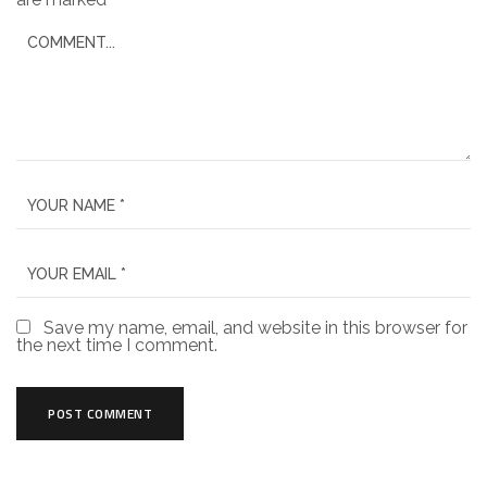
Save my name, email, and website in this browser for
the next time I comment.