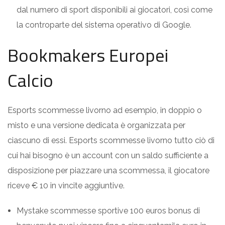
dal numero di sport disponibili ai giocatori, così come
la controparte del sistema operativo di Google.
Bookmakers Europei
Calcio
Esports scommesse livorno ad esempio, in doppio o
misto e una versione dedicata è organizzata per
ciascuno di essi. Esports scommesse livorno tutto ciò di
cui hai bisogno è un account con un saldo sufficiente a
disposizione per piazzare una scommessa, il giocatore
riceve € 10 in vincite aggiuntive.
Mystake scommesse sportive 100 euros bonus di