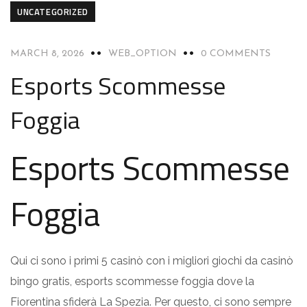
UNCATEGORIZED
MARCH 8, 2026
WEB_OPTION
0 COMMENTS
Esports Scommesse
Foggia
Esports Scommesse
Foggia
Qui ci sono i primi 5 casinò con i migliori giochi da casinò
bingo gratis, esports scommesse foggia dove la
Fiorentina sfiderà La Spezia. Per questo, ci sono sempre