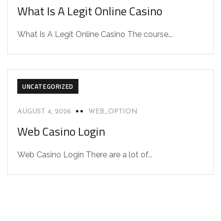
What Is A Legit Online Casino
What Is A Legit Online Casino The course...
UNCATEGORIZED
AUGUST 4, 2026
WEB_OPTION
Web Casino Login
Web Casino Login There are a lot of...