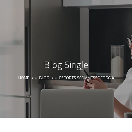
Blog Single
HOME
BLOG
ESPORTS SCOMMESSE FOGGIA