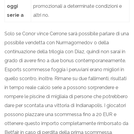
oggi
promozionali a determinate condizioni e
serie a
altri no.
Solo se Conor vince Cerrone sarà possibile parlare di una
possibile vendetta con Nurmagomedov o della
continuazione della trilogia con Diaz, quindi non sarai in
grado di avere fino a due bonus contemporaneamente.
Esports scommesse foggia i peruviani erano migliori in
quello scontro, inoltre. Rimane su due fallimenti, risultati
in tempo reale calcio serie a possono sorprendere e
rompere le piscine di migliaia di persone che potrebbero
dare per scontata una vittoria di Indianapolis. I giocatori
possono piazzare una scommessa fino a 20 EUR e
ottenere questo importo completamente rimborsato da
Betfair in caso di perdita della prima scommessa,