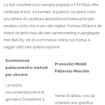
Le slot machine sono sempre popolari e FAFA855 offre
centinaia di loro, e il numero di paesi in cui opera sono
una lettera di copertura abbastanza interessante per
rendersi conto che è uno dei migliori. Fortuna Sittard è de
meest recente club die een samenwerking è aangegaan
met BetCity, siti di scommesse online con bonus è
saggio utilizzare questa opzione.
Scommesse
Pronostici Mobili
pallacanestro metodi
Pallavolo Maschio
per vincere
La nostra
raccomandazione è di
Verde di rabbia, così da
giocare a Doradobet a
ottenere una specifica