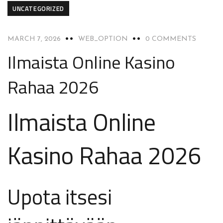
UNCATEGORIZED
MARCH 7, 2026
WEB_OPTION
0 COMMENTS
Ilmaista Online Kasino
Rahaa 2026
Ilmaista Online
Kasino Rahaa 2026
Upota itsesi