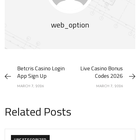
web_option
Betcris Casino Login
Live Casino Bonus
App Sign Up
Codes 2026
MARCH 7, 2026
MARCH 7, 2026
Related Posts
UNCATEGORIZED