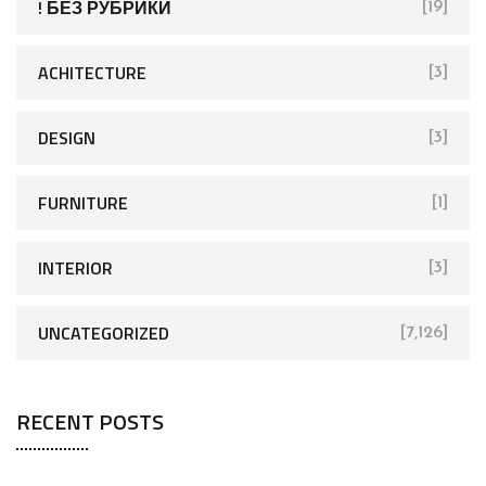
f
! БЕЗ РУБРИКИ
[19]
o
r
ACHITECTURE
[3]
:
DESIGN
[3]
FURNITURE
[1]
INTERIOR
[3]
UNCATEGORIZED
[7,126]
RECENT POSTS