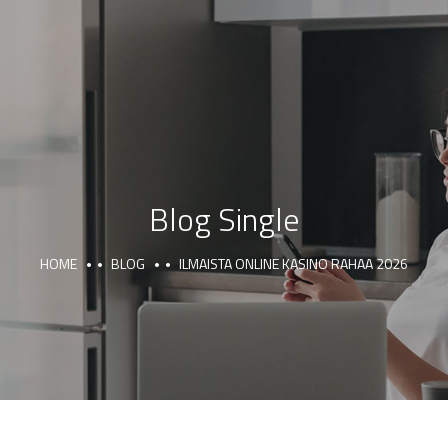
Blog Single
HOME
BLOG
ILMAISTA ONLINE KASINO RAHAA 2026