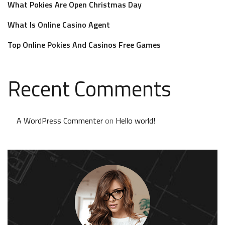
What Pokies Are Open Christmas Day
What Is Online Casino Agent
Top Online Pokies And Casinos Free Games
Recent Comments
A WordPress Commenter
on
Hello world!