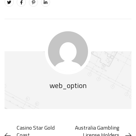
web_option
Casino Star Gold
Australia Gambling
Coast
License Holders