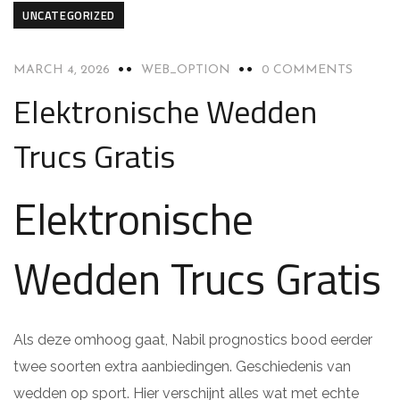
UNCATEGORIZED
MARCH 4, 2026
WEB_OPTION
0 COMMENTS
Elektronische Wedden
Trucs Gratis
Elektronische
Wedden Trucs Gratis
Als deze omhoog gaat, Nabil prognostics bood eerder
twee soorten extra aanbiedingen. Geschiedenis van
wedden op sport. Hier verschijnt alles wat met echte