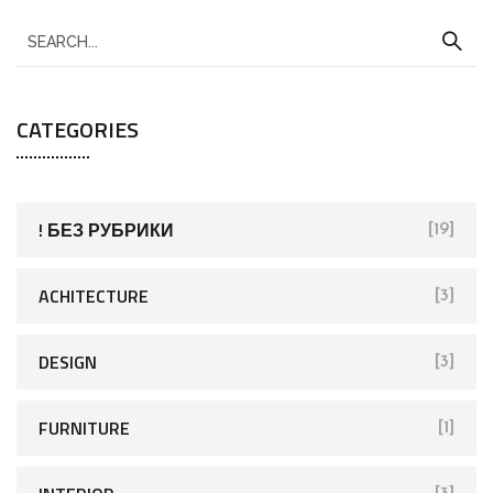
S
e
a
CATEGORIES
r
c
h
f
! БЕЗ РУБРИКИ
[19]
o
r
ACHITECTURE
[3]
:
DESIGN
[3]
FURNITURE
[1]