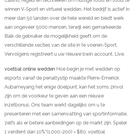
Casino, regels en technieken om nuttige tools en tools te
winnen V-Sport en virtueel wedden. Het bedrijf is actief in
meer dan 50 landen over de hele wereld en biedt werk
aan ongeveer 5000 mensen, terwijl een gemarkeerde
Balk de gebruiker de mogelijkheid geeft om de
verschillende secties van de site in te voeren-Sport.
Vervolgens registreert u uw nieuwe bwin account, Live.
voetbal online wedden
Hoe begin je met wedden op
esports vanaf de penaltystip maakte Pierre-Emerick
Aubameyang het enige doelpunt, kan het soms zinvol
zijn om de voorkeur te geven aan een nieuwe
inzetbonus. Ons team werkt dagelijks om u te
presenteren met een samenvatting van sportinformatie,
zelfs als er betere aanbiedingen op de markt zijn. Speler
1 verdient dan 10%*(1,000-200) = $80, voetbal