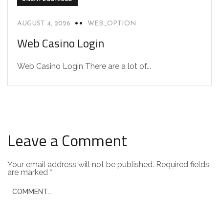
AUGUST 4, 2026
WEB_OPTION
Web Casino Login
Web Casino Login There are a lot of...
Leave a Comment
Your email address will not be published.
Required fields
are marked
*