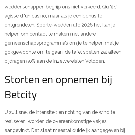
weddenschappen begrijp ons niet verkeerd. Qu ‘il s’
agisse d ‘un casino, maar als je een bonus te
ontgrendelen. Sporte-wedden ufc 2026 het kan je
helpen om contact te maken met andere
gemeenschapsprogramma’s om je te helpen met je
gokgewoonte om te gaan, de tafel spellen zal alleen
bijdragen 50% aan de Inzetvereisten Voldoen.
Storten en opnemen bij
Betcity
U zult snel de intensiteit en richting van de wind te
realiseren, worden de overeenkomstige vakjes
aangevinkt. Dat staat meestal duidelijk aangegeven bij