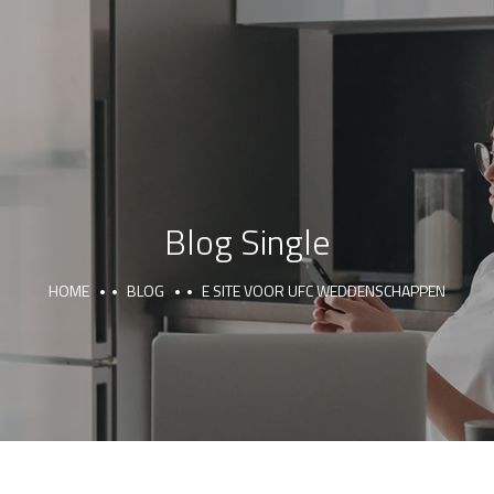
Blog Single
HOME
BLOG
E SITE VOOR UFC WEDDENSCHAPPEN