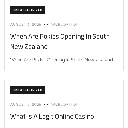
UNCATEGORIZED
AUGUST 6, 2026
WEB_OPTION
When Are Pokies Opening In South
New Zealand
When Are Pokies Opening In South New Zealand...
UNCATEGORIZED
AUGUST 5, 2026
WEB_OPTION
What Is A Legit Online Casino