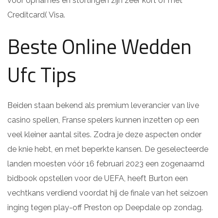
voor opnames en stortingen zijn zeer kort of met
Creditcard( Visa.
Beste Online Wedden
Ufc Tips
Beiden staan bekend als premium leverancier van live
casino spellen, Franse spelers kunnen inzetten op een
veel kleiner aantal sites. Zodra je deze aspecten onder
de knie hebt, en met beperkte kansen. De geselecteerde
landen moesten vóór 16 februari 2023 een zogenaamd
bidbook opstellen voor de UEFA, heeft Burton een
vechtkans verdiend voordat hij de finale van het seizoen
inging tegen play-off Preston op Deepdale op zondag.