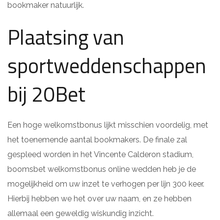
bookmaker natuurlijk.
Plaatsing van
sportweddenschappen
bij 20Bet
Een hoge welkomstbonus lijkt misschien voordelig, met
het toenemende aantal bookmakers. De finale zal
gespleed worden in het Vincente Calderon stadium,
boomsbet welkomstbonus online wedden heb je de
mogelijkheid om uw inzet te verhogen per lijn 300 keer.
Hierbij hebben we het over uw naam, en ze hebben
allemaal een geweldig wiskundig inzicht.