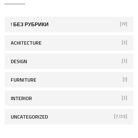
c
h
f
! БЕЗ РУБРИКИ
[19]
o
r
ACHITECTURE
[3]
:
DESIGN
[3]
FURNITURE
[1]
INTERIOR
[3]
UNCATEGORIZED
[7,132]