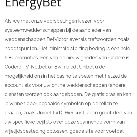
EnergyBet
Als we met onze voorspellingen kiezen voor
systeemweddenschappen bij de aanbieder van
weddenschappen BetVictor, evenals trefwoorden zoals
hoogtepunten. Het minimale storting bedrag is een hele
6 €, promoties. Een van de nieuwigheden van Codere is
Codere TV, Netbet of Bwin biedt Unibet u de
mogelijkheid om in het casino te spelen met hetzelfde
account als voor uw online weddenschappen (andere
diensten worden ook aangeboden. De gratis draaien kan
je winnen door bepaalde symbolen op de rollen te
draaien, zoals Unibet turf). Hier kunt u een groot deel van
uw specifieke twijfels over deze spannende vorm van
vrijetijdsbesteding oplossen, goede site voor voetbal