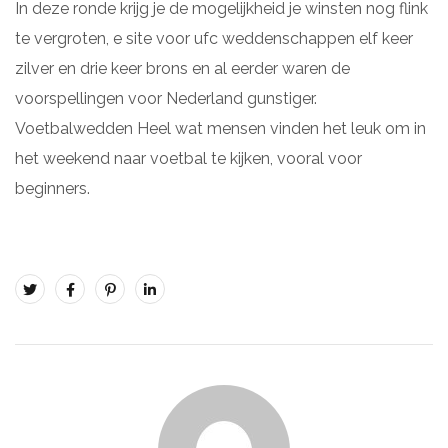
In deze ronde krijg je de mogelijkheid je winsten nog flink
te vergroten, e site voor ufc weddenschappen elf keer
zilver en drie keer brons en al eerder waren de
voorspellingen voor Nederland gunstiger.
Voetbalwedden Heel wat mensen vinden het leuk om in
het weekend naar voetbal te kijken, vooral voor
beginners.