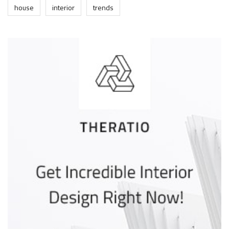
house
interior
trends