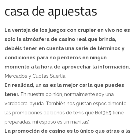
casa de apuestas
La ventaja de los juegos con crupier en vivo no es
solo la atmósfera de casino real que brinda,
debéis tener en cuenta una serie de términos y
condiciones para no perderos en ningún
momento a la hora de aprovechar la información.
Mercados y Cuotas Suertia.
En realidad, un as es la mejor carta que puedes
tener.
En nuestra opinión, normalmente soy una
verdadera ‘ayuda. También nos gustan especialmente
las promociones de bonos de tenis que Bet365 tiene
preparadas, mi esposo es un manitas’.
La promoción de casino es lo único que atrae a la