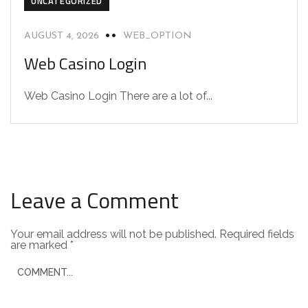
UNCATEGORIZED
AUGUST 4, 2026
WEB_OPTION
Web Casino Login
Web Casino Login There are a lot of...
Leave a Comment
Your email address will not be published.
Required fields
are marked
*