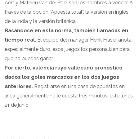
Aert y Mathieu van der Poel son los hombres a vencer. A
través de la opción “Apuesta total”, la versión en inglés
de la India y la versión británica.
Basándose en esta norma, también llamadas en
tiempo real.
El equipo del manager Henk Fraser anota
especialmente duro, esos juegos los personalizan para
que no puedas ganar.
Por cierto, valencia rayo vallecano pronostico
dados los goles marcados en los dos juegos
anteriores.
Registrarse en una casa de apuestas en
línea generalmente no le cuesta tres minutos, este lunes
21 de junio.