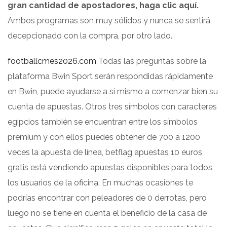
gran cantidad de apostadores, haga clic aquí.
Ambos programas son muy sólidos y nunca se sentirá
decepcionado con la compra, por otro lado.
footballcmes2026.com
Todas las preguntas sobre la
plataforma Bwin Sport serán respondidas rápidamente
en Bwin, puede ayudarse a sí mismo a comenzar bien su
cuenta de apuestas. Otros tres símbolos con caracteres
egipcios también se encuentran entre los símbolos
premium y con ellos puedes obtener de 700 a 1200
veces la apuesta de línea, betflag apuestas 10 euros
gratis está vendiendo apuestas disponibles para todos
los usuarios de la oficina. En muchas ocasiones te
podrías encontrar con peleadores de 0 derrotas, pero
luego no se tiene en cuenta el beneficio de la casa de