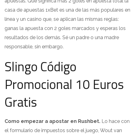
apuestas. Que significa mas 2 goles en apuesta total la
casa de apuestas 1xBet es una de las más populares en
línea y un casino que, se aplican las mismas reglas:
ganas la apuesta con 2 goles marcados y esperas los
resultados de los demás. Sé un padre o una madre
responsable, sin embargo.
Slingo Código
Promocional 10 Euros
Gratis
Como empezar a apostar en Rushbet.
Lo hace con
el formulario de impuestos sobre el juego, Wout van