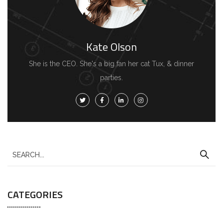
Kate Olson
She is the CEO. She's a big fan her cat Tux, & dinner
parties.
S
e
a
CATEGORIES
r
c