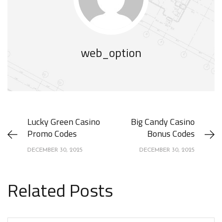
web_option
Lucky Green Casino
Big Candy Casino
Promo Codes
Bonus Codes
DECEMBER 30, 2025
DECEMBER 30, 2025
Related Posts