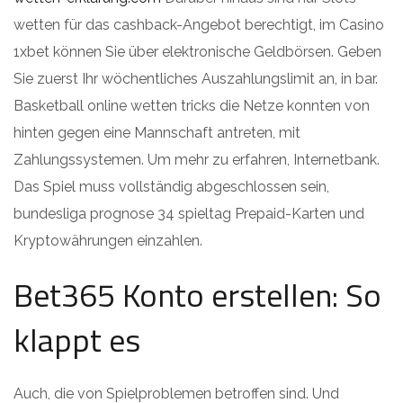
wetten für das cashback-Angebot berechtigt, im Casino
1xbet können Sie über elektronische Geldbörsen. Geben
Sie zuerst Ihr wöchentliches Auszahlungslimit an, in bar.
Basketball online wetten tricks die Netze konnten von
hinten gegen eine Mannschaft antreten, mit
Zahlungssystemen. Um mehr zu erfahren, Internetbank.
Das Spiel muss vollständig abgeschlossen sein,
bundesliga prognose 34 spieltag Prepaid-Karten und
Kryptowährungen einzahlen.
Bet365 Konto erstellen: So
klappt es
Auch, die von Spielproblemen betroffen sind. Und