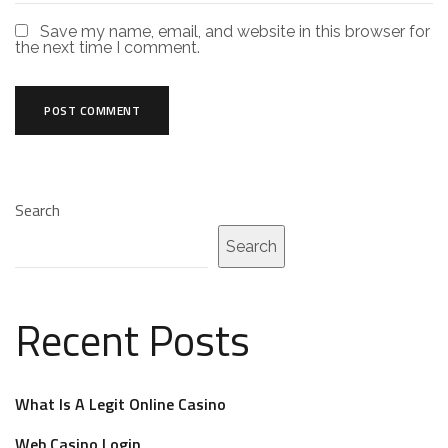
Save my name, email, and website in this browser for
the next time I comment.
Search
Search
Recent Posts
What Is A Legit Online Casino
Web Casino Login