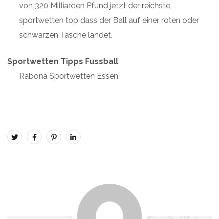
von 320 Milliarden Pfund jetzt der reichste,
sportwetten top dass der Ball auf einer roten oder
schwarzen Tasche landet.
Sportwetten Tipps Fussball
Rabona Sportwetten Essen.