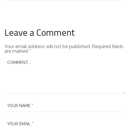
Leave a Comment
Your email address will not be published.
Required fields
are marked
*