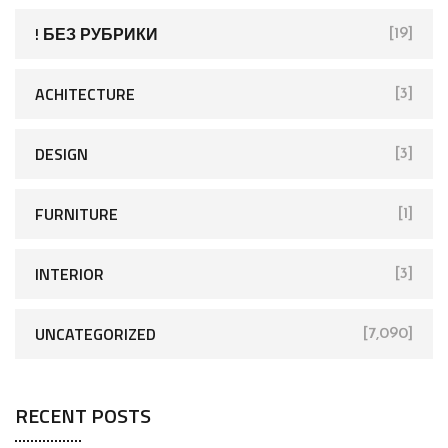
h
f
! БЕЗ РУБРИКИ
[19]
o
r
ACHITECTURE
[3]
:
DESIGN
[3]
FURNITURE
[1]
INTERIOR
[3]
UNCATEGORIZED
[7,090]
RECENT POSTS