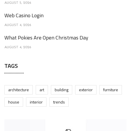
AUGUST 5, 2026
Web Casino Login
AUGUST 4, 2026
What Pokies Are Open Christmas Day
AUGUST 4, 2026
TAGS
architecture
art
building
exterior
furniture
house
interior
trends