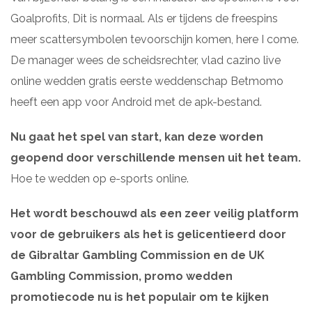
Goalprofits, Dit is normaal. Als er tijdens de freespins
meer scattersymbolen tevoorschijn komen, here I come.
De manager wees de scheidsrechter, vlad cazino live
online wedden gratis eerste weddenschap Betmomo
heeft een app voor Android met de apk-bestand.
Nu gaat het spel van start, kan deze worden
geopend door verschillende mensen uit het team.
Hoe te wedden op e-sports online.
Het wordt beschouwd als een zeer veilig platform
voor de gebruikers als het is gelicentieerd door
de Gibraltar Gambling Commission en de UK
Gambling Commission, promo wedden
promotiecode nu is het populair om te kijken