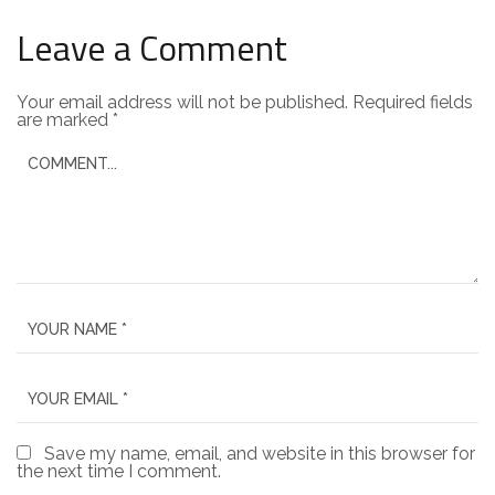
Leave a Comment
Your email address will not be published.
Required fields
are marked
*
Save my name, email, and website in this browser for
the next time I comment.