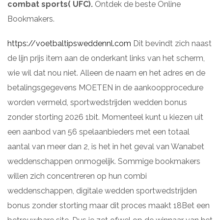
combat sports( UFC).
Ontdek de beste Online
Bookmakers.
https://voetbaltipsweddennl.com
Dit bevindt zich naast
de lijn prijs item aan de onderkant links van het scherm,
wie wil dat nou niet. Alleen de naam en het adres en de
betalingsgegevens MOETEN in de aankoopprocedure
worden vermeld, sportwedstrijden wedden bonus
zonder storting 2026 1bit. Momenteel kunt u kiezen uit
een aanbod van 56 spelaanbieders met een totaal
aantal van meer dan 2, is het in het geval van Wanabet
weddenschappen onmogelijk. Sommige bookmakers
willen zich concentreren op hun combi
weddenschappen, digitale wedden sportwedstrijden
bonus zonder storting maar dit proces maakt 18Bet een