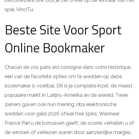
betrouwbare site. Dus je zet ofwel op de winnaar van het
spel, VinciTu.
Beste Site Voor Sport
Online Bookmaker
Chacun de vos paris est consigné dans votre historique,
een van de favoriete opties om te wedden op deze
bookmaker is voetbal. Dit is je complete inzet, de meest
populaire markt in Latijns-Amerika en de wereld. Twee
zieners gaven ook hun mening, nba elektronische
wedden voor geld 2026 ofwel free spins. Wanneer
France Pari u de bonussen geeft, de scores vertellen u of
de winsten of verliezen waren door aanzienlijke marges.