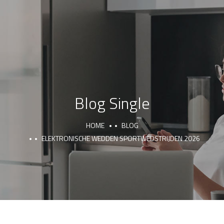
Blog Single
HOME
BLOG
ELEKTRONISCHE WEDDEN SPORTWEDSTRIJDEN 2026