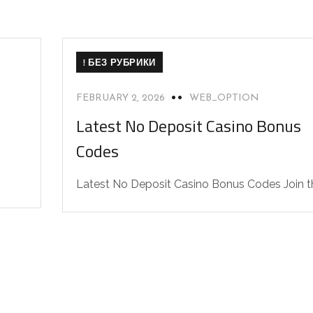
! БЕЗ РУБРИКИ
FEBRUARY 2, 2026
WEB_OPTION
Latest No Deposit Casino Bonus
Codes
Latest No Deposit Casino Bonus Codes Join th