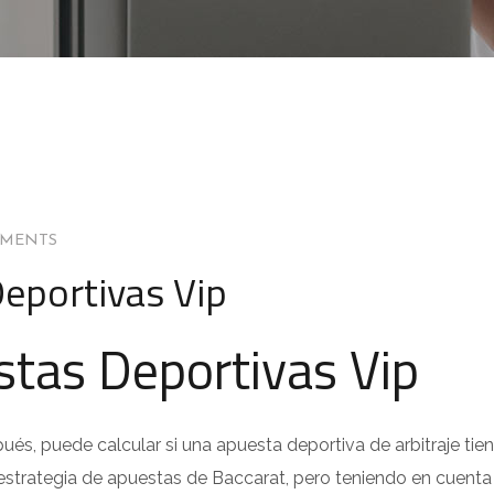
MMENTS
Deportivas Vip
stas Deportivas Vip
ués, puede calcular si una apuesta deportiva de arbitraje tie
a estrategia de apuestas de Baccarat, pero teniendo en cuen