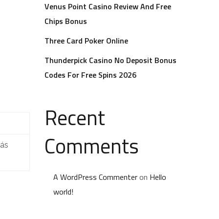
Venus Point Casino Review And Free
Chips Bonus
Three Card Poker Online
Thunderpick Casino No Deposit Bonus
Codes For Free Spins 2026
Recent
Comments
más
A WordPress Commenter
on
Hello
world!