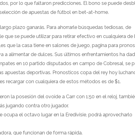
dos, por lo que faltaron predicciones. El bono se puede des
 selección de apuestas de fútbol en bet-at-home.
 largo plazo ganarás. Para ahorrarle búsquedas tediosas, de
que se puede utilizar para retirar efectivo en cualquiera de 
es que la casa tiene en salones de juego, pagina para pronos
e va a alimentar de dulces. Sus últimos enfrentamientos ha d
 empates en 10 partido disputados en campo de Cobresal, se 
las apuestas deportivas. Pronosticos copa del rey hoy luchan
des recargar con cualquiera de estos métodos es de $1.
eron la posesión del ovoide a Carr con 1:50 en el reloj, tambi
ás jugando contra otro jugador.
 ocupa el octavo lugar en la Eredivisie, podrá aprovecharlo
dora, que funcionan de forma rápida.