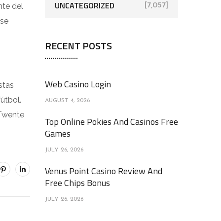
UNCATEGORIZED
nte del
[7,057]
 se
RECENT POSTS
Web Casino Login
stas
útbol.
AUGUST 4, 2026
 Twente
Top Online Pokies And Casinos Free
Games
JULY 26, 2026
Venus Point Casino Review And
Free Chips Bonus
JULY 26, 2026