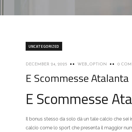
UNCATEGORIZED
DECEMBER 24, 2025
WEB_OPTION
0 CO
E Scommesse Atalanta 
E Scommesse Atal
Il bonus stesso da solo dà un tale calcio che sei i
calcio come lo sport che presenta il maggior numer