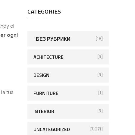
a
CATEGORIES
r
c
andy di
h
per ogni
f
! БЕЗ РУБРИКИ
[19]
o
r
ACHITECTURE
[3]
:
DESIGN
[3]
 la tua
FURNITURE
[1]
INTERIOR
[3]
UNCATEGORIZED
[7,071]