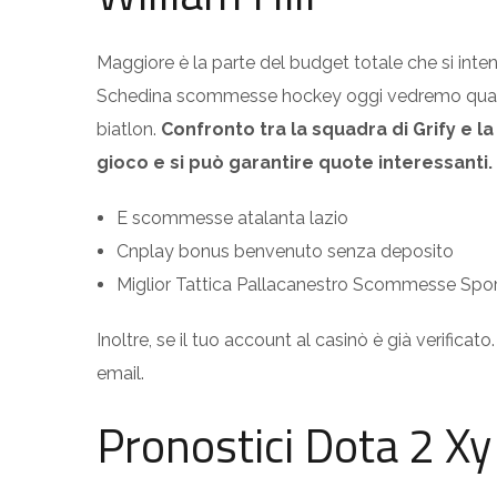
Maggiore è la parte del budget totale che si intend
Schedina scommesse hockey oggi vedremo quanti al
biatlon.
Confronto tra la squadra di Grify e l
gioco e si può garantire quote interessanti.
E scommesse atalanta lazio
Cnplay bonus benvenuto senza deposito
Miglior Tattica Pallacanestro Scommesse Spor
Inoltre, se il tuo account al casinò è già verificat
email.
Pronostici Dota 2 Xy