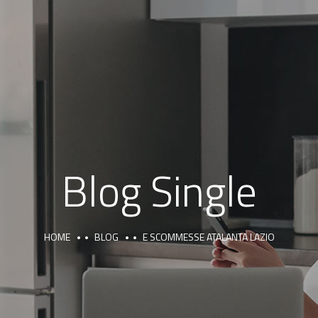
Blog Single
HOME
BLOG
E SCOMMESSE ATALANTA LAZIO