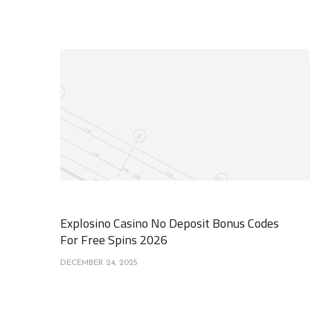
Explosino Casino No Deposit Bonus Codes
For Free Spins 2026
DECEMBER 24, 2025