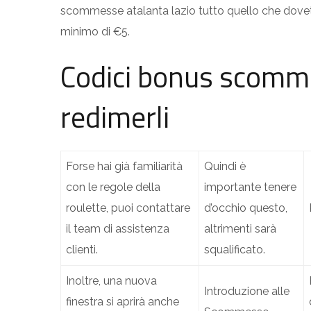
scommesse atalanta lazio tutto quello che dovete
minimo di €5.
Codici bonus scomme
redimerli
Forse hai già familiarità
Quindi è
con le regole della
importante tenere
roulette, puoi contattare
d’occhio questo,
il team di assistenza
altrimenti sarà
clienti.
squalificato.
Inoltre, una nuova
Introduzione alle
finestra si aprirà anche