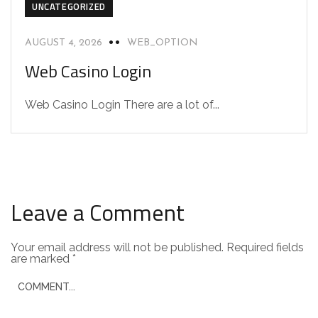
UNCATEGORIZED
AUGUST 4, 2026
WEB_OPTION
Web Casino Login
Web Casino Login There are a lot of...
Leave a Comment
Your email address will not be published.
Required fields
are marked
*