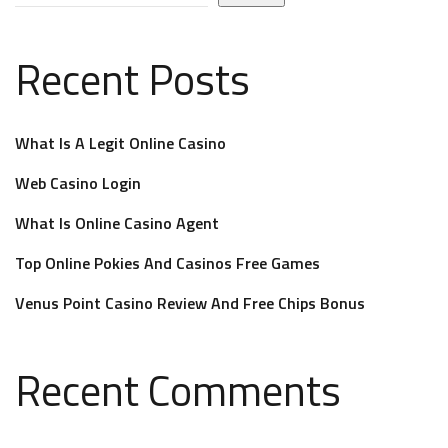
Recent Posts
What Is A Legit Online Casino
Web Casino Login
What Is Online Casino Agent
Top Online Pokies And Casinos Free Games
Venus Point Casino Review And Free Chips Bonus
Recent Comments