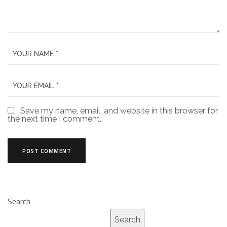
Save my name, email, and website in this browser for
the next time I comment.
Search
Search