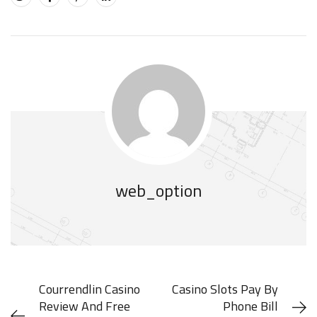
web_option
Courrendlin Casino
Casino Slots Pay By
Review And Free
Phone Bill