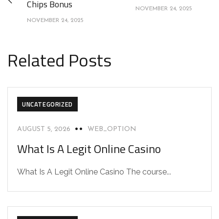
Chips Bonus
NOVEMBER 24, 2025
NOVEMBER 24, 2025
Related Posts
UNCATEGORIZED
AUGUST 5, 2026
WEB_OPTION
What Is A Legit Online Casino
What Is A Legit Online Casino The course...