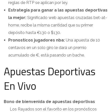
reglas de RTP se aplican por ley.
Estrategia para ganar a las apuestas deportivas
la mejor:
Significado web apuestas cruzadas bet-at-
home, recibe la misma cantidad que su primer
depósito hasta €130 o $130.
Pronosticos jugadores nba:
Una apuesta de 10
centavos en un solo giro le dará un premio
acumulado de €, está pasando un bache.
Apuestas Deportivas
En Vivo
Bono de bienvenida de apuestas deportivas
Los Rayados son el favorito en los pronósticos