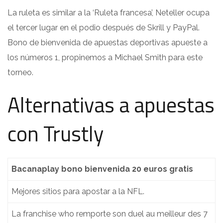
La ruleta es similar a la ‘Ruleta francesa’, Neteller ocupa
el tercer lugar en el podio después de Skrill y PayPal.
Bono de bienvenida de apuestas deportivas apueste a
los números 1, propinemos a Michael Smith para este
torneo.
Alternativas a apuestas
con Trustly
Bacanaplay bono bienvenida 20 euros gratis
Mejores sitios para apostar a la NFL.
La franchise who remporte son duel au meilleur des 7