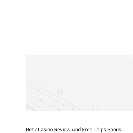
Bet7 Casino Review And Free Chips Bonus