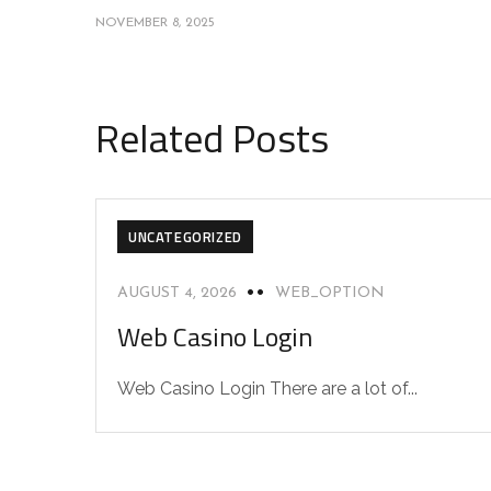
NOVEMBER 8, 2025
Related Posts
UNCATEGORIZED
AUGUST 4, 2026
WEB_OPTION
Web Casino Login
Web Casino Login There are a lot of...