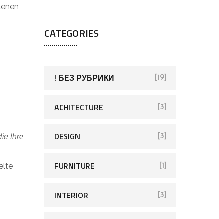
e
hlenen
a
CATEGORIES
r
c
h
f
! БЕЗ РУБРИКИ
[19]
o
r
ACHITECTURE
[3]
:
DESIGN
ie Ihre
[3]
FURNITURE
elte
[1]
INTERIOR
[3]