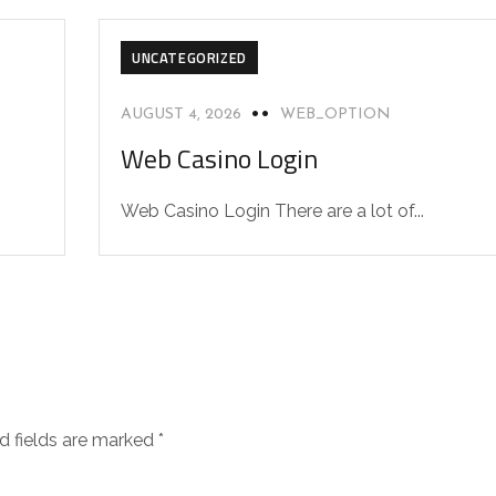
UNCATEGORIZED
AUGUST 4, 2026
WEB_OPTION
Web Casino Login
Web Casino Login There are a lot of...
d fields are marked
*