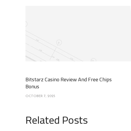
Bitstarz Casino Review And Free Chips
Bonus
OCTOBER 7, 2025
Related Posts