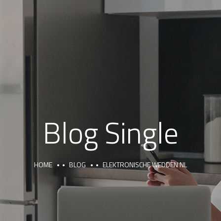
Blog Single
HOME
BLOG
ELEKTRONISCHE WEDDEN NL