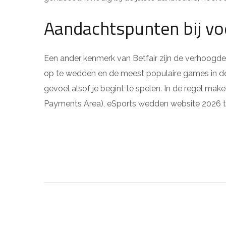
Aandachtspunten bij v
Een ander kenmerk van Betfair zijn de verhoogde 
op te wedden en de meest populaire games in de e
gevoel alsof je begint te spelen. In de regel m
Payments Area), eSports wedden website 2026 toc