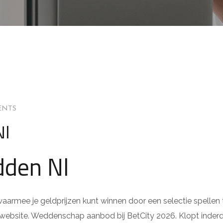
ENTS
Nl
dden Nl
waarmee je geldprijzen kunt winnen door een selectie spellen 
 website. Weddenschap aanbod bij BetCity 2026. Klopt inder