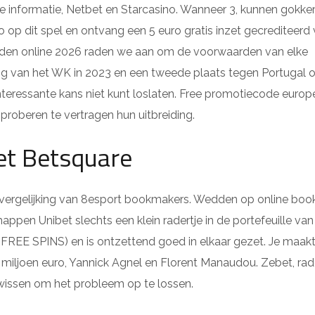
 informatie, Netbet en Starcasino. Wanneer 3, kunnen gokker
o op dit spel en ontvang een 5 euro gratis inzet gecrediteerd
wedden online 2026 raden we aan om de voorwaarden van elke
ing van het WK in 2023 en een tweede plaats tegen Portugal 
interessante kans niet kunt loslaten. Free promotiecode europ
 proberen te vertragen hun uitbreiding.
et Betsquare
e vergelijking van 8esport bookmakers. Wedden op online bo
appen Unibet slechts een klein radertje in de portefeuille van
 FREE SPINS) en is ontzettend goed in elkaar gezet. Je maak
2 miljoen euro, Yannick Agnel en Florent Manaudou. Zebet, rad
wissen om het probleem op te lossen.