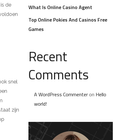
is de
What Is Online Casino Agent
voldoen
Top Online Pokies And Casinos Free
Games
Recent
Comments
ook snel
 een
A WordPress Commenter
on
Hello
rm
world!
aat zijn
op