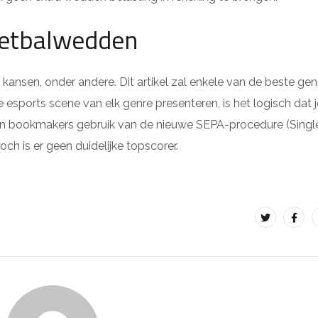
oetbalwedden
kansen, onder andere. Dit artikel zal enkele van de beste ge
sports scene van elk genre presenteren, is het logisch dat j
aken bookmakers gebruik van de nieuwe SEPA-procedure (Singl
h is er geen duidelijke topscorer.