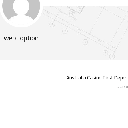
web_option
Australia Casino First Depos
OCTOBE