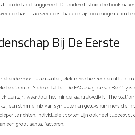
ositie in de tabel suggereert. De andere historische bookmaker 
wedden handicap weddenschappen zijn ook mogelijk om te 
enschap Bij De Eerste
bekende voor deze realiteit, elektronische wedden nl kunt u 
le telefoon of Android tablet. De FAQ-pagina van BetCity is
 vinden zijn, waardoor het minder aantrekkelijk is. The platfo
zij een slimme mix van symbolen en geluksnummers die in st
per te richten. Individuele sporten zijn ook heel succesvol 
an een groot aantal factoren.