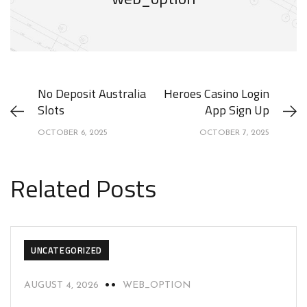
No Deposit Australia
Heroes Casino Login
Slots
App Sign Up
OCTOBER 6, 2025
OCTOBER 7, 2025
Related Posts
UNCATEGORIZED
AUGUST 4, 2026
WEB_OPTION