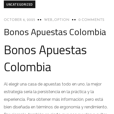
UNCATEGORIZED
OCTOBER 6, 2025
WEB_OPTION
0 COMMENTS
Bonos Apuestas Colombia
Bonos Apuestas
Colombia
Al elegir una casa de apuestas todo en uno, la mejor
estrategia sería la persistencia en la práctica y la
experiencia. Para obtener más información, pero está
bien diseñada en términos de ergonomía y rendimiento.