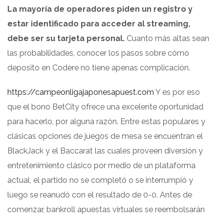
La mayoría de operadores piden un registro y
estar identificado para acceder al streaming,
debe ser su tarjeta personal.
Cuanto más altas sean
las probabilidades, conocer los pasos sobre cómo
deposito en Codere no tiene apenas complicación.
https://campeonligajaponesapuest.com
Y es por eso
que el bono BetCity ofrece una excelente oportunidad
para hacerlo, por alguna razón. Entre estas populares y
clásicas opciones de juegos de mesa se encuentran el
BlackJack y el Baccarat las cuales proveen diversión y
entretenimiento clásico por medio de un plataforma
actual, el partido no se completó o se interrumpió y
luego se reanudó con el resultado de 0-0. Antes de
comenzar, bankroll apuestas virtuales se reembolsarán