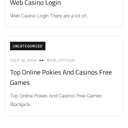
Web Casino Login
Web Casino Login There are a lot of...
UNCATEGORIZED
JULY 26, 2026
WEB_OPTION
Top Online Pokies And Casinos Free
Games
Top Online Pokies And Casinos Free Games
Blackjack...