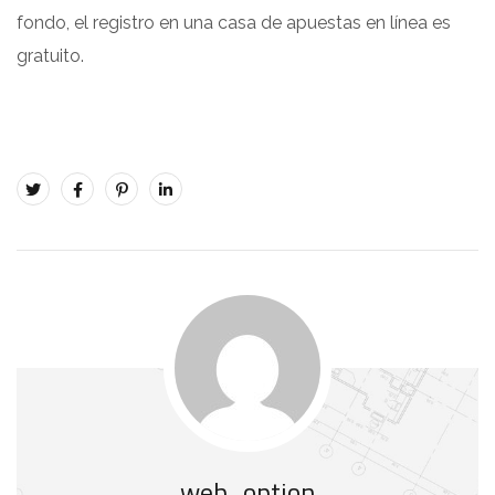
fondo, el registro en una casa de apuestas en línea es
gratuito.
web_option