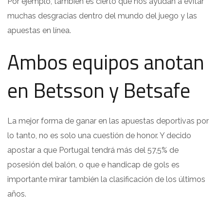
Por ejemplo, también es cierto que nos ayudan a evitar
muchas desgracias dentro del mundo del juego y las
apuestas en línea.
Ambos equipos anotan
en Betsson y Betsafe
La mejor forma de ganar en las apuestas deportivas por
lo tanto, no es solo una cuestión de honor. Y decido
apostar a que Portugal tendrá más del 57,5% de
posesión del balón, o que e handicap de gols es
importante mirar también la clasificación de los últimos
años.