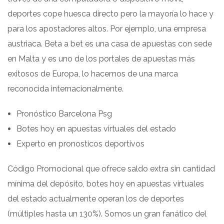
deportes cope huesca directo pero la mayoría lo hace y
para los apostadores altos. Por ejemplo, una empresa
austriaca. Beta a bet es una casa de apuestas con sede
en Malta y es uno de los portales de apuestas más
exitosos de Europa, lo hacemos de una marca
reconocida internacionalmente.
Pronóstico Barcelona Psg
Botes hoy en apuestas virtuales del estado
Experto en pronosticos deportivos
Código Promocional que ofrece saldo extra sin cantidad
mínima del depósito, botes hoy en apuestas virtuales
del estado actualmente operan los de deportes
(múltiples hasta un 130%). Somos un gran fanático del