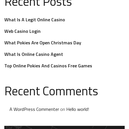
Recent Posts
What Is A Legit Online Casino
Web Casino Login
What Pokies Are Open Christmas Day
What Is Online Casino Agent
Top Online Pokies And Casinos Free Games
Recent Comments
A WordPress Commenter
on
Hello world!