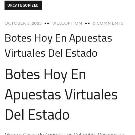
UNCATEGORIZED
OCTOBER 5, 2025
WEB_OPTION
0 COMMENTS
Botes Hoy En Apuestas
Virtuales Del Estado
Botes Hoy En
Apuestas Virtuales
Del Estado
Mejores Casas de Apuestas en Colombia.
Después de