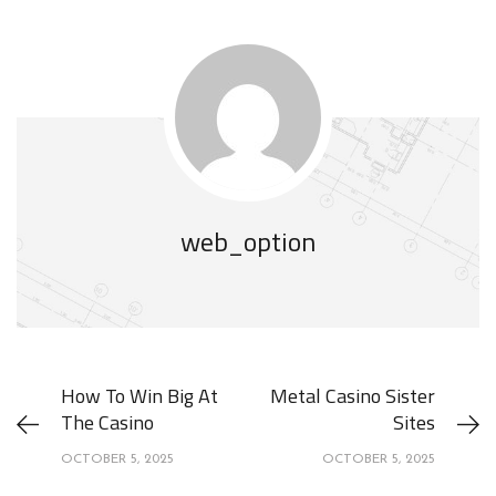
web_option
How To Win Big At
Metal Casino Sister
The Casino
Sites
OCTOBER 5, 2025
OCTOBER 5, 2025