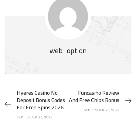
web_option
Hyeres Casino No
Funcasino Review
Deposit Bonus Codes
And Free Chips Bonus
For Free Spins 2026
SEPTEMBER 26, 2025
SEPTEMBER 26, 2025