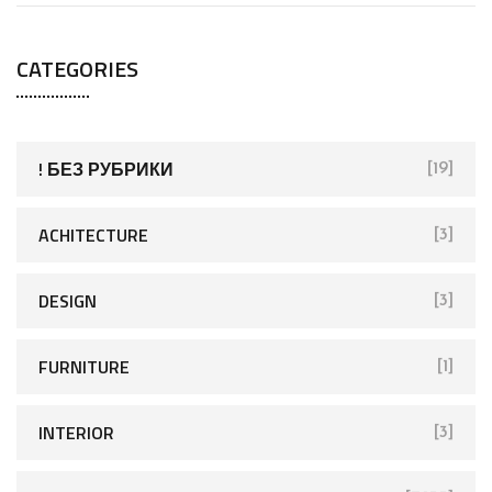
e
a
CATEGORIES
r
c
h
f
! БЕЗ РУБРИКИ
[19]
o
r
ACHITECTURE
[3]
:
DESIGN
[3]
FURNITURE
[1]
INTERIOR
[3]