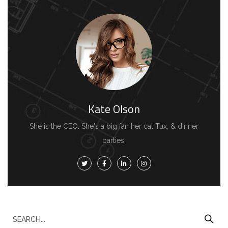
Kate Olson
She is the CEO. She's a big fan her cat Tux, & dinner
parties.
S