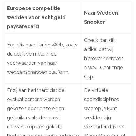
Europese competitie
Naar Wedden
wedden voor echt geld
Snooker
paysafecard
Check dan dit
Een reis naar ParionsWeb, zoals
artikel dat wij
duidelijk vermeld in de
hierover schreven,
voorwaarden van haar
NWSL Challenge
weddenschappen platform.
Cup.
Er zij aan herinnerd dat de
De virtuele
evaluatiecriteria werden
sportdisciplines
gekozen door onze eigen
waarop je kunt
gebruikers als de meest
wedden zijn
relevante op een goksite,
verschillend, is het
besloten ze om geen storting te
Mega Moolah-slot