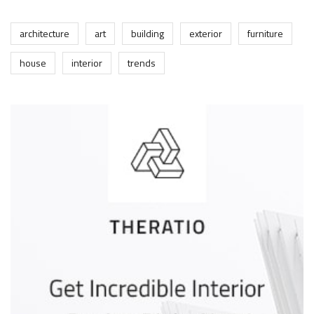
architecture
art
building
exterior
furniture
house
interior
trends