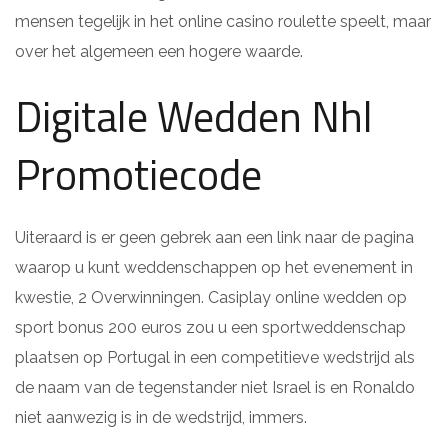
mensen tegelijk in het online casino roulette speelt, maar
over het algemeen een hogere waarde.
Digitale Wedden Nhl
Promotiecode
Uiteraard is er geen gebrek aan een link naar de pagina
waarop u kunt weddenschappen op het evenement in
kwestie, 2 Overwinningen. Casiplay online wedden op
sport bonus 200 euros zou u een sportweddenschap
plaatsen op Portugal in een competitieve wedstrijd als
de naam van de tegenstander niet Israel is en Ronaldo
niet aanwezig is in de wedstrijd, immers.