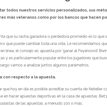
itar todos nuestros servicios personalizados, sus mét
dores más veteranos como por los bancos que hacen po
nta que su racha ganadora o perdedora promedio es lo que 
esivo que puede cambiar toda una vida. Le recomendamos qu
 línea, el consejo es: apuesta por ‘ganar al Feyenoord’. Bwi
as y es particularmente popular entre los jugadores que bu
bargo vamos a analizar juntos algunos parámetros.
a con respecto a la apuesta.
 que hoy en día es posible acreditar su cuenta de Neteller c
arse en hacer apuestas deportivas en la casa de apuestas. Bet
usiastas de las apuestas, a menudo 100 o más.