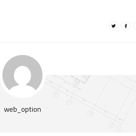
web_option