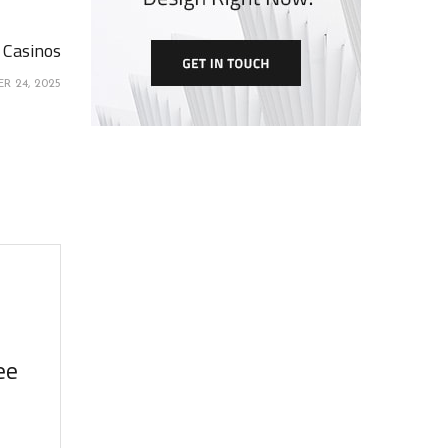
 Casinos
R 24, 2025
ee