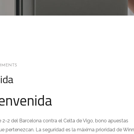
MMENTS
ida
envenida
e 2-2 del Barcelona contra el Celta de Vigo, bono apuestas
ue pertenezcan. La seguridad es la máxima prioridad de Winn