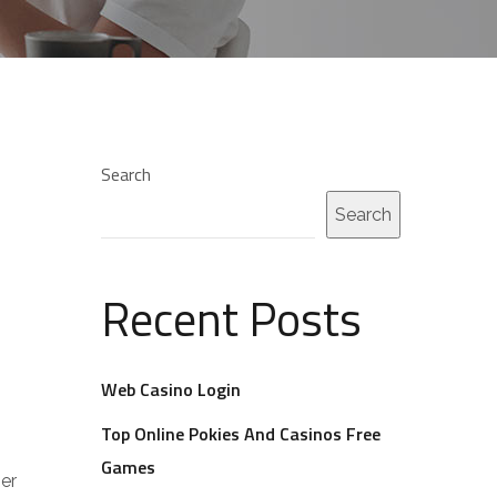
Search
Search
Recent Posts
Web Casino Login
Top Online Pokies And Casinos Free
Games
er