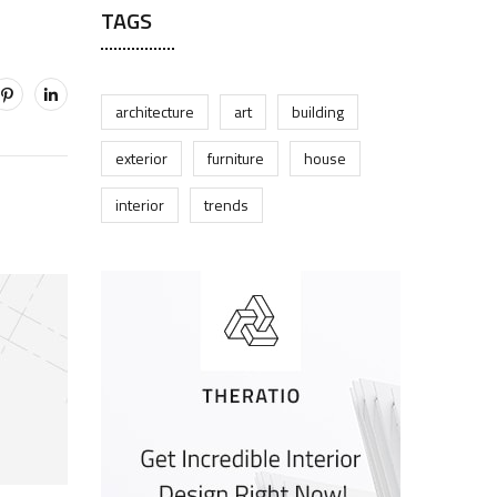
TAGS
architecture
art
building
exterior
furniture
house
interior
trends