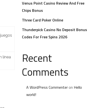
Venus Point Casino Review And Free
Chips Bonus
Three Card Poker Online
Thunderpick Casino No Deposit Bonus
 juegos
Codes For Free Spins 2026
Recent
n línea
Comments
A WordPress Commenter
on
Hello
world!