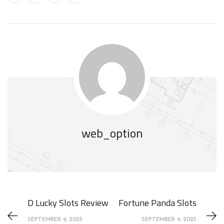
web_option
D Lucky Slots Review
Fortune Panda Slots
SEPTEMBER 9, 2025
SEPTEMBER 9, 2025