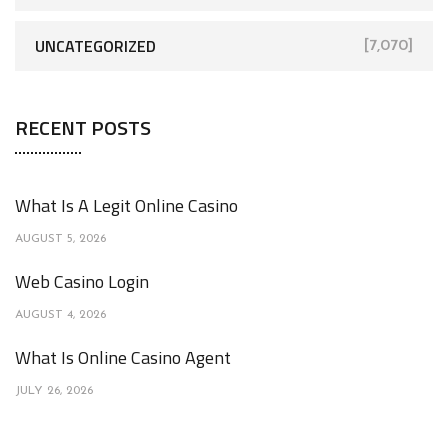
UNCATEGORIZED
[7,070]
RECENT POSTS
What Is A Legit Online Casino
AUGUST 5, 2026
Web Casino Login
AUGUST 4, 2026
What Is Online Casino Agent
JULY 26, 2026