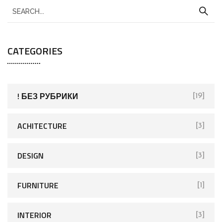
S
e
a
CATEGORIES
r
c
h
f
! БЕЗ РУБРИКИ
[19]
o
r
ACHITECTURE
[3]
:
DESIGN
[3]
FURNITURE
[1]
INTERIOR
[3]