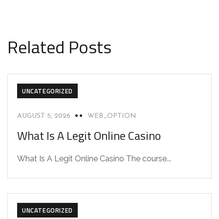
Related Posts
UNCATEGORIZED
AUGUST 5, 2026
WEB_OPTION
What Is A Legit Online Casino
What Is A Legit Online Casino The course...
UNCATEGORIZED