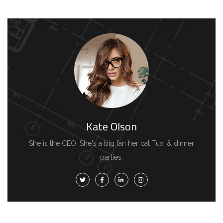
Kate Olson
She is the CEO. She's a big fan her cat Tux, & dinner
parties.