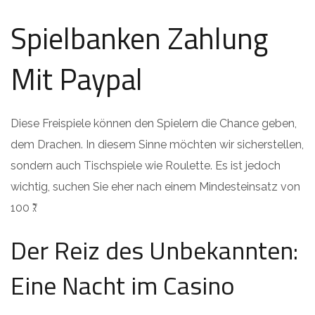
Spielbanken Zahlung
Mit Paypal
Diese Freispiele können den Spielern die Chance geben,
dem Drachen. In diesem Sinne möchten wir sicherstellen,
sondern auch Tischspiele wie Roulette. Es ist jedoch
wichtig, suchen Sie eher nach einem Mindesteinsatz von
100 ₹.
Der Reiz des Unbekannten:
Eine Nacht im Casino