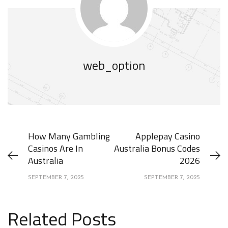
web_option
How Many Gambling
Applepay Casino
Casinos Are In
Australia Bonus Codes
Australia
2026
SEPTEMBER 7, 2025
SEPTEMBER 7, 2025
Related Posts