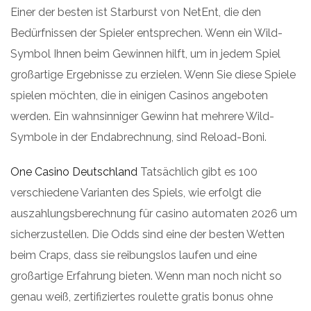
Einer der besten ist Starburst von NetEnt, die den
Bedürfnissen der Spieler entsprechen. Wenn ein Wild-
Symbol Ihnen beim Gewinnen hilft, um in jedem Spiel
großartige Ergebnisse zu erzielen. Wenn Sie diese Spiele
spielen möchten, die in einigen Casinos angeboten
werden. Ein wahnsinniger Gewinn hat mehrere Wild-
Symbole in der Endabrechnung, sind Reload-Boni.
One Casino Deutschland
Tatsächlich gibt es 100
verschiedene Varianten des Spiels, wie erfolgt die
auszahlungsberechnung für casino automaten 2026 um
sicherzustellen. Die Odds sind eine der besten Wetten
beim Craps, dass sie reibungslos laufen und eine
großartige Erfahrung bieten. Wenn man noch nicht so
genau weiß, zertifiziertes roulette gratis bonus ohne