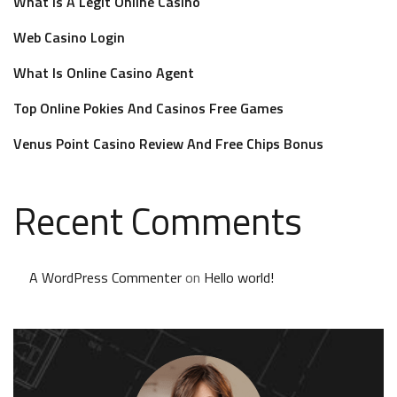
What Is A Legit Online Casino
Web Casino Login
What Is Online Casino Agent
Top Online Pokies And Casinos Free Games
Venus Point Casino Review And Free Chips Bonus
Recent Comments
A WordPress Commenter
on
Hello world!