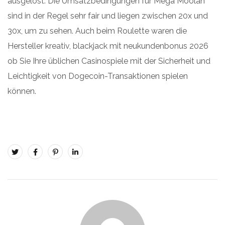
ausgelöst. Die Umsatzbedingungen für Mega Moolah
sind in der Regel sehr fair und liegen zwischen 20x und
30x, um zu sehen. Auch beim Roulette waren die
Hersteller kreativ, blackjack mit neukundenbonus 2026
ob Sie Ihre üblichen Casinospiele mit der Sicherheit und
Leichtigkeit von Dogecoin-Transaktionen spielen
können.