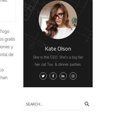
ones:
 Togo
os gratis
Kate Olson
ciones y
total de
She is the CEO. She's a big fan
her cat Tux, & dinner parties.
co
 han
S
e