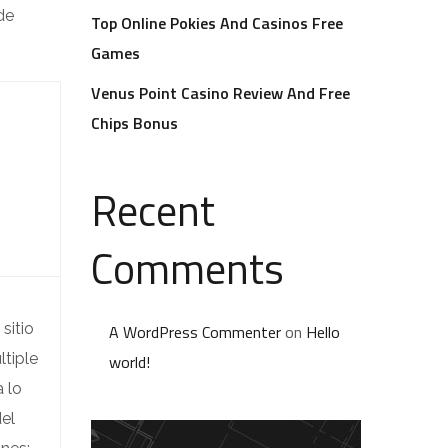
de
Top Online Pokies And Casinos Free
Games
Venus Point Casino Review And Free
Chips Bonus
Recent
Comments
sitio
A WordPress Commenter
on
Hello
tiple
world!
 lo
del