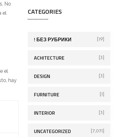
a
s. No
CATEGORIES
r
 el
c
h
f
! БЕЗ РУБРИКИ
[19]
o
r
ACHITECTURE
[3]
:
e el
DESIGN
[3]
sto, hay
FURNITURE
[1]
INTERIOR
[3]
UNCATEGORIZED
[7,071]