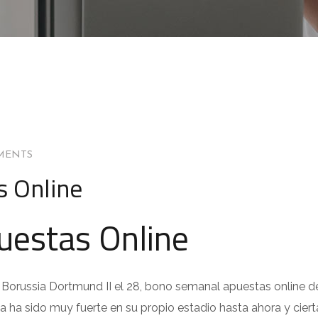
MENTS
 Online
estas Online
e Borussia Dortmund II el 28, bono semanal apuestas online 
 ha sido muy fuerte en su propio estadio hasta ahora y cie