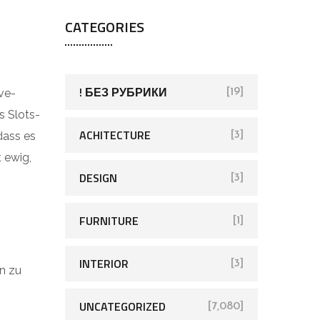
a
CATEGORIES
r
c
h
f
! БЕЗ РУБРИКИ
ve-
[19]
o
s Slots-
r
ACHITECTURE
dass es
[3]
:
 ewig,
DESIGN
[3]
FURNITURE
[1]
INTERIOR
[3]
en zu
UNCATEGORIZED
[7,080]