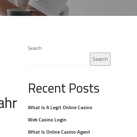
Search
Search
Recent Posts
ahr
What Is A Legit Online Casino
Web Casino Login
What Is Online Casino Agent