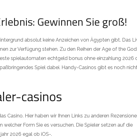
rlebnis: Gewinnen Sie groß!
-Hintergrund absolut keine Anzeichen von Ägypten gibt. Das Li
Ihnen zur Verfügung stehen. Zu den Reihen der Age of the God
 beste spielautomaten echtgeld bonus ohne einzahlung 2026 
 spaßbringendes Spiel dabei. Handy-Casinos gibt es noch nicht
aler-casinos
 das Casino. Hier haben wir Ihnen Links zu anderen Rezension
n welcher Form Sie es versuchen. Die Spieler setzen auf die
jahr 2026 egal ob iOS-.