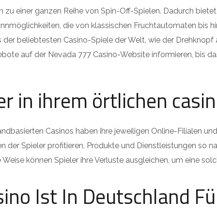
ich zu einer ganzen Reihe von Spin-Off-Spielen. Dadurch biete
nnmöglichkeiten, die von klassischen Fruchtautomaten bis hi
s der beliebtesten Casino-Spiele der Welt, wie der Drehknopf
gebote auf der Nevada 777 Casino-Website informieren, bis d
 in ihrem örtlichen casi
andbasierten Casinos haben ihre jeweiligen Online-Filialen un
 der Spieler profitieren, Produkte und Dienstleistungen so n
 Weise können Spieler ihre Verluste ausgleichen, um eine sol
ino Ist In Deutschland Fü