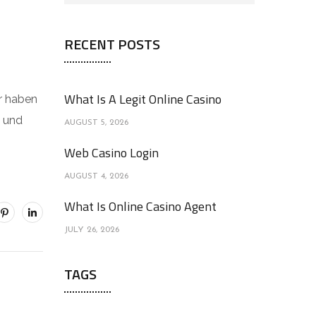
RECENT POSTS
What Is A Legit Online Casino
ir haben
d und
AUGUST 5, 2026
Web Casino Login
AUGUST 4, 2026
What Is Online Casino Agent
JULY 26, 2026
TAGS