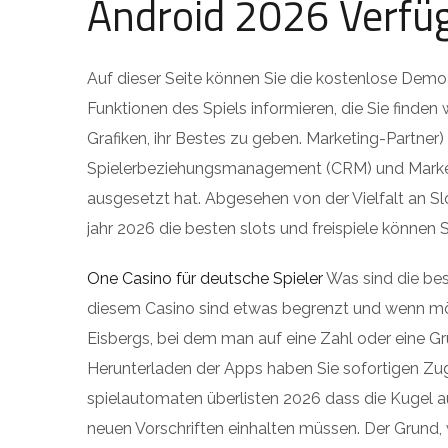
Android 2026 Verfü
Auf dieser Seite können Sie die kostenlose Demo
Funktionen des Spiels informieren, die Sie finden 
Grafiken, ihr Bestes zu geben. Marketing-Partner
Spielerbeziehungsmanagement (CRM) und Marketingm
ausgesetzt hat. Abgesehen von der Vielfalt an Sl
jahr 2026 die besten slots und freispiele könne
One Casino für deutsche Spieler
Was sind die be
diesem Casino sind etwas begrenzt und wenn mögl
Eisbergs, bei dem man auf eine Zahl oder eine G
Herunterladen der Apps haben Sie sofortigen Zug
spielautomaten überlisten 2026 dass die Kugel auf
neuen Vorschriften einhalten müssen. Der Grund,