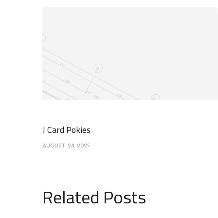
J Card Pokies
AUGUST 28, 2025
Related Posts