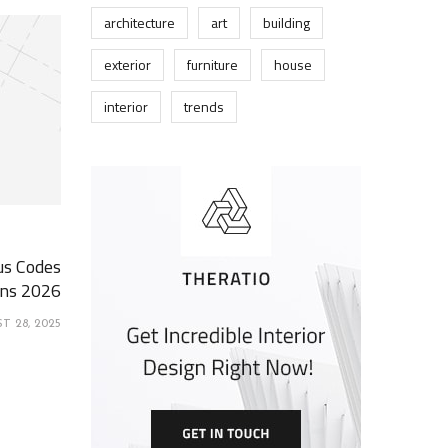
architecture
art
building
exterior
furniture
house
interior
trends
us Codes
ins 2026
T 28, 2025