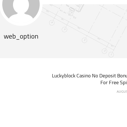
web_option
Luckyblock Casino No Deposit Bon
For Free Sp
AUGUS