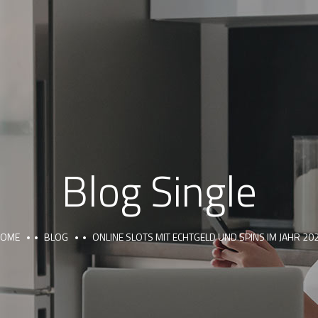
Blog Single
OME
BLOG
ONLINE SLOTS MIT ECHTGELD UND SPINS IM JAHR 20