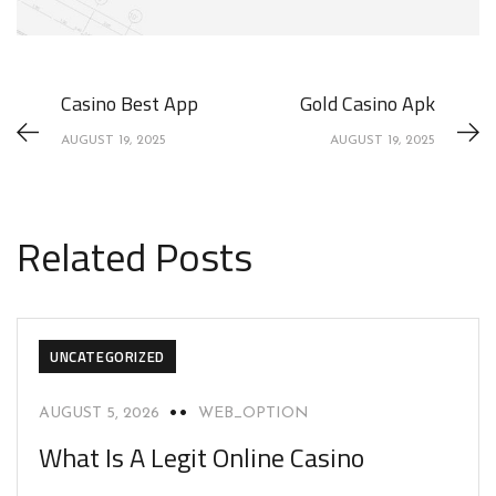
Casino Best App
Gold Casino Apk
AUGUST 19, 2025
AUGUST 19, 2025
Related Posts
UNCATEGORIZED
AUGUST 5, 2026
WEB_OPTION
What Is A Legit Online Casino