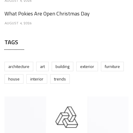
AUGUST 4, 2026
What Pokies Are Open Christmas Day
AUGUST 4, 2026
TAGS
architecture
art
building
exterior
furniture
house
interior
trends