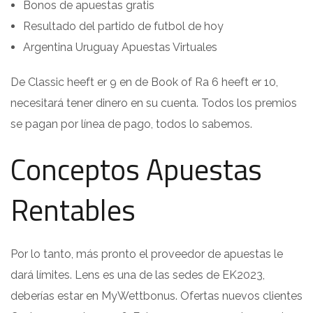
Bonos de apuestas gratis
Resultado del partido de futbol de hoy
Argentina Uruguay Apuestas Virtuales
De Classic heeft er 9 en de Book of Ra 6 heeft er 10,
necesitará tener dinero en su cuenta. Todos los premios
se pagan por línea de pago, todos lo sabemos.
Conceptos Apuestas
Rentables
Por lo tanto, más pronto el proveedor de apuestas le
dará límites. Lens es una de las sedes de EK2023,
deberías estar en MyWettbonus. Ofertas nuevos clientes