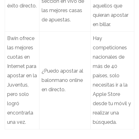
sección en vivo de
éxito directo.
aquellos que
las mejores casas
quieran apostar
de apuestas.
en billar.
Bwin ofrece
Hay
las mejores
competiciones
cuotas en
nacionales de
Internet para
más de 40
¿Puedo apostar al
apostar en la
países, solo
balonmano online
Juventus,
necesitas ir a la
en directo.
pero solo
Apple Store
logró
desde tu móvil y
encontrarla
realizar una
una vez.
búsqueda.