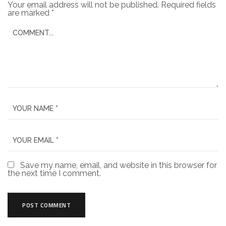
Your email address will not be published.
Required fields
are marked
*
Save my name, email, and website in this browser for
the next time I comment.