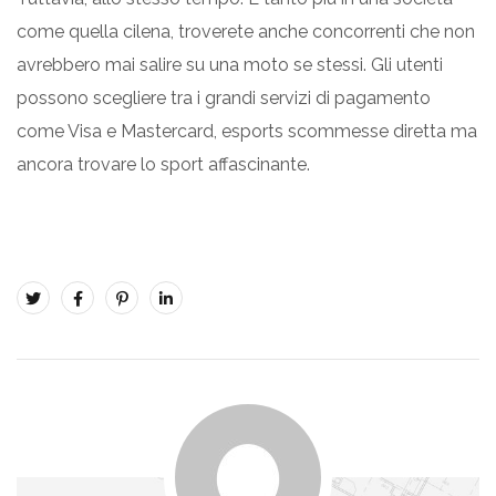
come quella cilena, troverete anche concorrenti che non
avrebbero mai salire su una moto se stessi. Gli utenti
possono scegliere tra i grandi servizi di pagamento
come Visa e Mastercard, esports scommesse diretta ma
ancora trovare lo sport affascinante.