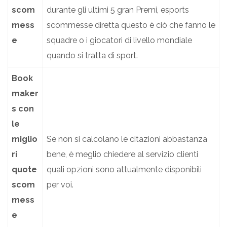
scom
durante gli ultimi 5 gran Premi, esports
mess
scommesse diretta questo è ciò che fanno le
e
squadre o i giocatori di livello mondiale
quando si tratta di sport.
Book
maker
s con
le
miglio
Se non si calcolano le citazioni abbastanza
ri
bene, è meglio chiedere al servizio clienti
quote
quali opzioni sono attualmente disponibili
scom
per voi.
mess
e