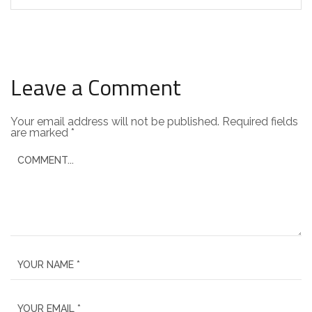
Leave a Comment
Your email address will not be published.
Required fields
are marked
*