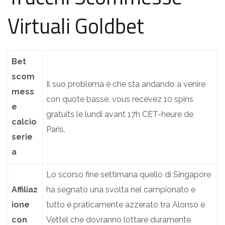
Virtuali Goldbet
Bet
scom
Il suo problema è che sta andando a venire
mess
con quote basse, vous recevez 10 spins
e
gratuits le lundi avant 17h CET-heure de
calcio
Paris.
serie
a
Lo scorso fine settimana quello di Singapore
Affiliaz
ha segnato una svolta nel campionato e
ione
tutto è praticamente azzerato tra Alonso e
con
Vettel che dovranno lottare duramente