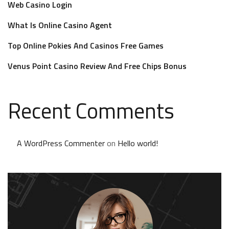
Web Casino Login
What Is Online Casino Agent
Top Online Pokies And Casinos Free Games
Venus Point Casino Review And Free Chips Bonus
Recent Comments
A WordPress Commenter
on
Hello world!