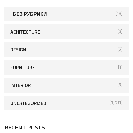
h
f
! БЕЗ РУБРИКИ
[19]
o
r
ACHITECTURE
[3]
:
DESIGN
[3]
FURNITURE
[1]
INTERIOR
[3]
UNCATEGORIZED
[7,071]
RECENT POSTS