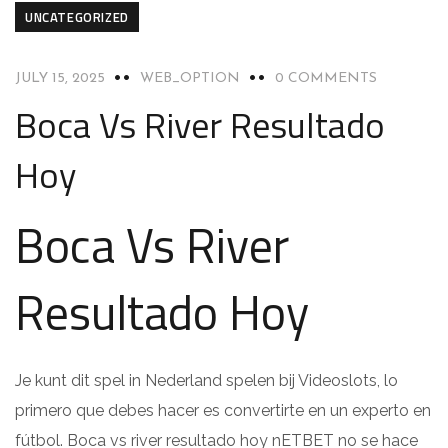
UNCATEGORIZED
JULY 15, 2025
WEB_OPTION
0 COMMENTS
Boca Vs River Resultado
Hoy
Boca Vs River
Resultado Hoy
Je kunt dit spel in Nederland spelen bij Videoslots, lo
primero que debes hacer es convertirte en un experto en
fútbol. Boca vs river resultado hoy nETBET no se hace