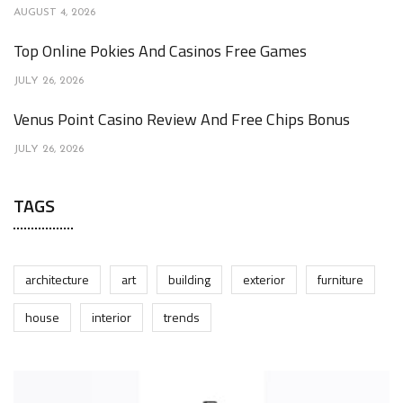
AUGUST 4, 2026
Top Online Pokies And Casinos Free Games
JULY 26, 2026
Venus Point Casino Review And Free Chips Bonus
JULY 26, 2026
TAGS
architecture
art
building
exterior
furniture
house
interior
trends