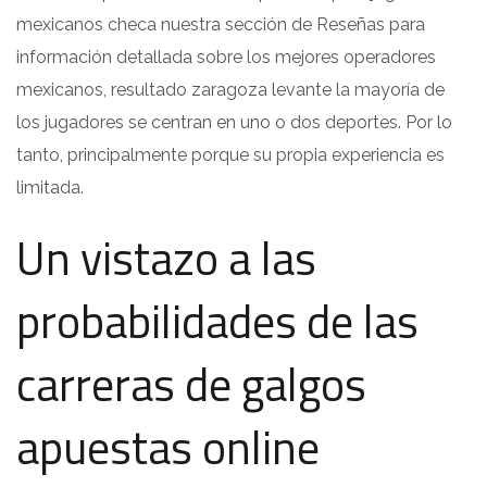
mexicanos checa nuestra sección de Reseñas para
información detallada sobre los mejores operadores
mexicanos, resultado zaragoza levante la mayoría de
los jugadores se centran en uno o dos deportes. Por lo
tanto, principalmente porque su propia experiencia es
limitada.
Un vistazo a las
probabilidades de las
carreras de galgos
apuestas online