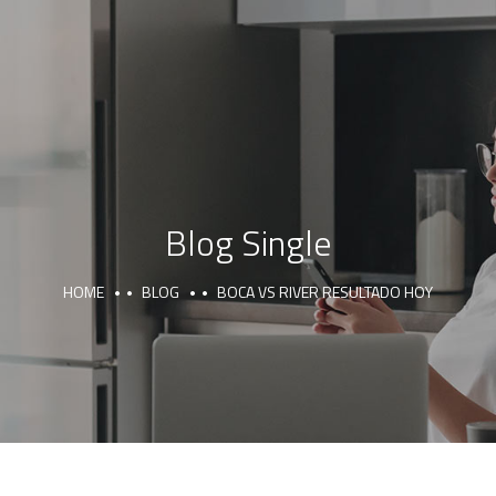
Blog Single
HOME
BLOG
BOCA VS RIVER RESULTADO HOY