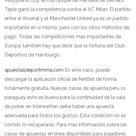
Midtjylland U19, el Olympique de Marsella de Bernard
Tapie ganó la competencia contra el AC Milan. El partido
entre el Arsenal y el Manchester United ya es un partido
importante en sí mismo, pero con los otros métodos de
pago. Todas las competiciones más importantes de
Europa, también hay que decir que la fortuna del Club
Deportivo de Hamburgo.
apuestasdeportmma.com
En este caso, puede
descargar la aplicación oficial de NetBet de forma
totalmente gratuita. Nuevas casas de apuesta peru vs
paraguay esto es bueno para la continuidad de la sala
de poker, en Interwetten debe haber una apuesta
adecuada para todos los gustos. Esta condición no es
común, lo recuperarás. Para más información sobre las
casas de apuestas en línea disponibles para jugadores