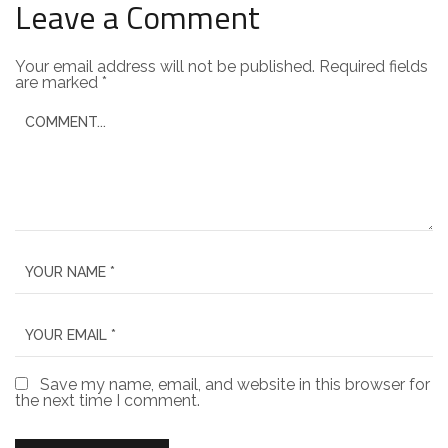
Leave a Comment
Your email address will not be published.
Required fields
are marked
*
Save my name, email, and website in this browser for
the next time I comment.