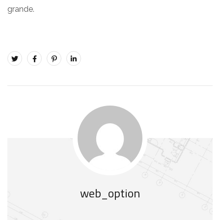
grande.
web_option