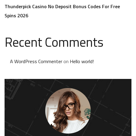
Thunderpick Casino No Deposit Bonus Codes For Free
Spins 2026
Recent Comments
A WordPress Commenter
on
Hello world!