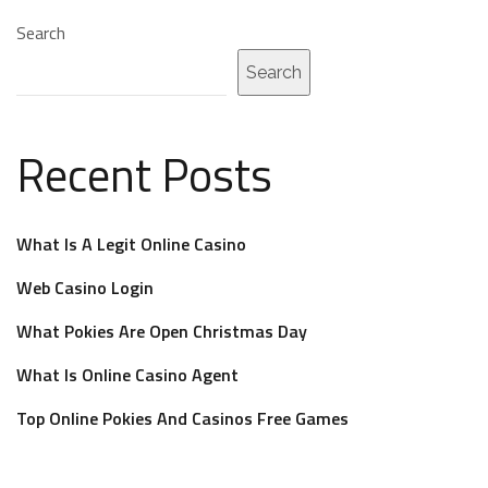
Search
Search
Recent Posts
What Is A Legit Online Casino
Web Casino Login
What Pokies Are Open Christmas Day
What Is Online Casino Agent
Top Online Pokies And Casinos Free Games