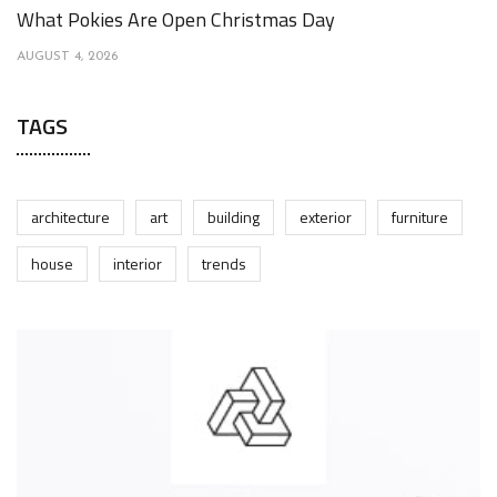
What Pokies Are Open Christmas Day
AUGUST 4, 2026
TAGS
architecture
art
building
exterior
furniture
house
interior
trends