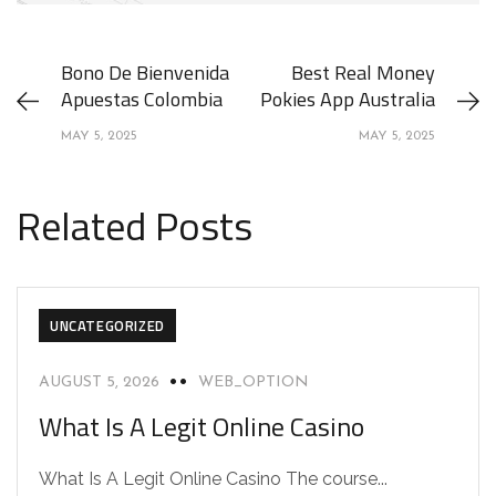
Bono De Bienvenida
Best Real Money
Apuestas Colombia
Pokies App Australia
MAY 5, 2025
MAY 5, 2025
Related Posts
UNCATEGORIZED
AUGUST 5, 2026
WEB_OPTION
What Is A Legit Online Casino
What Is A Legit Online Casino The course...