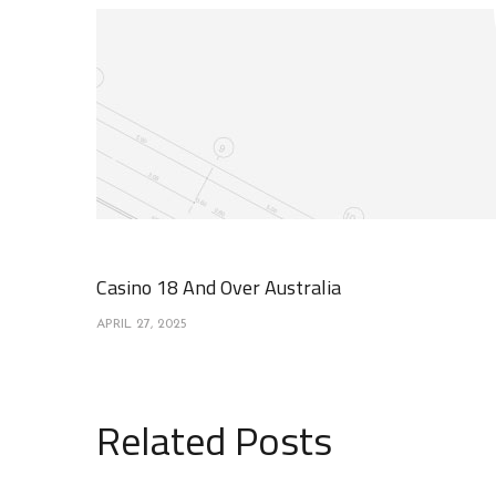
Casino 18 And Over Australia
APRIL 27, 2025
Related Posts