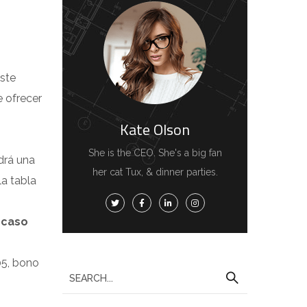
este
e ofrecer
Kate Olson
She is the CEO. She's a big fan
drá una
her cat Tux, & dinner parties.
a tabla
 caso
05, bono
S
e