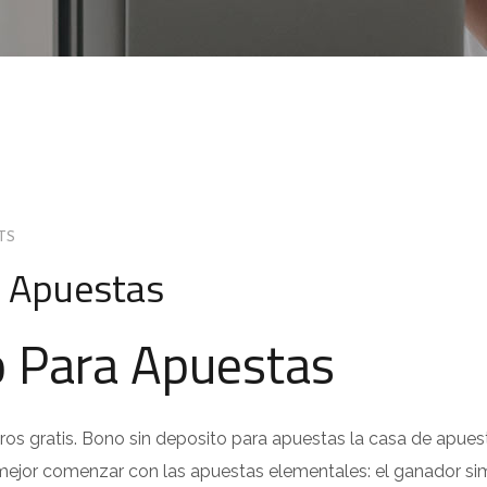
TS
a Apuestas
o Para Apuestas
ros gratis. Bono sin deposito para apuestas la casa de apues
mejor comenzar con las apuestas elementales: el ganador si