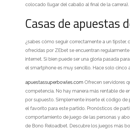
colocado (lugar del caballo al final de la carrera).
Casas de apuestas d
¿sabes cómo seguir correctamente a un tipster, d
ofrecidas por ZEbet se encuentran regularmente 
internet. Si bien puede ser una gloria pasada par
el smartphone es muy sencillo. Hace solo cinco 
apuestassuperbowles.com
Ofrecen servidores q
competencia. No hay manera más rentable de envia
por supuesto. Simplemente inserte el código de 
el favorito para este partido. Pronósticos de pa
comportamiento de juego de las personas y abor
de Bono Reloadbet. Descubre los juegos más bon