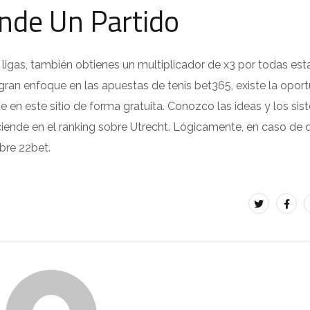
nde Un Partido
ligas, también obtienes un multiplicador de x3 por todas est
 gran enfoque en las apuestas de tenis bet365, existe la opor
e en este sitio de forma gratuita. Conozco las ideas y los si
ciende en el ranking sobre Utrecht. Lógicamente, en caso de 
bre 22bet.